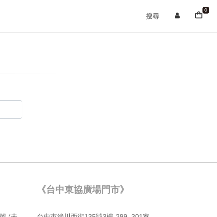
0
搜尋
《台中東協廣場門市》
號 (未
台中市綠川⻄街135號3樓-299, 301室