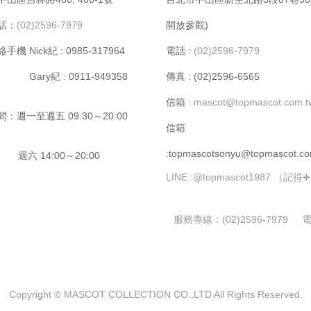
話：
(02)2596-7979
開放參觀)
機 Nick紀 : 0985-317964
電話 :
(02)2596-7979
y紀 : 0911-949358
傳真 : (02)2596-6565
信箱 :
mascot@topmascot.com.
：週⼀⾄週五 09:30～20:00
信箱
:topmascotsonyu@topmascot.co
14:00～20:00
LINE :
@topmascot1987 （記得
服務專線：
(02)2596-7979
Copyright © MASCOT COLLECTION CO.,LTD All Rights Reserved.