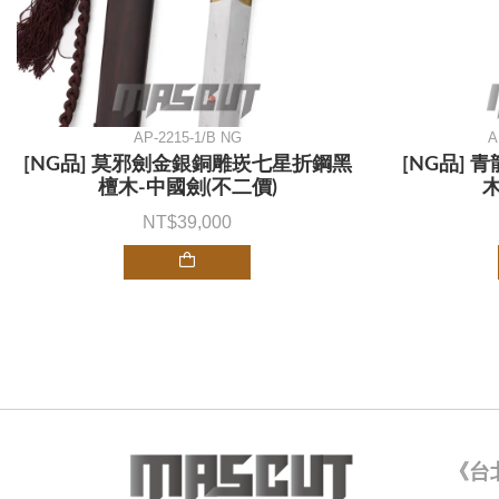
AP-2215-1/B NG
A
[NG品] 莫邪劍金銀銅雕崁七星折鋼黑
[NG品] 
檀木-中國劍(不二價)
木
39,000
《台