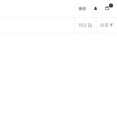
0
搜尋
預設
篩選