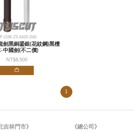
P-2196 ZS-6420-1NG
青龍劍黑銅鎏銀(花紋鋼)黑檀
-中國劍(不二價)
8,500
1
北吉林門市》
《總公司》