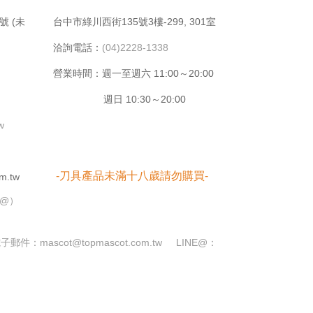
號 (未
台中市綠川⻄街135號3樓-299, 301室
洽詢電話：
(04)2228-1338
營業時間：週⼀⾄週六 11:00～20:00
週日 10:30～20:00
tw
-刀具產品未滿十八歲請勿購買-
m.tw
➕@）
電子郵件：
mascot@topmascot.com.tw
LINE@：