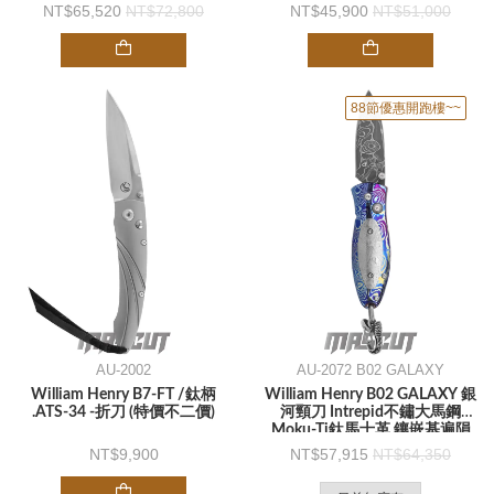
嵌猛瑪象牙 -彈簧刀
鑲嵌綠松石 -折刀
65,520
72,800
45,900
51,000
88節優惠開跑樓~~
AU-2002
AU-2072 B02 GALAXY
William Henry B7-FT /鈦柄
William Henry B02 GALAXY 銀
.ATS-34 -折刀 (特價不二價)
河頸刀 Intrepid不鏽大馬鋼
Moku-Ti鈦馬士革 鑲嵌基遍隕
石 白鑽按鈕鎖 純銀鍊 -項鍊刀
9,900
57,915
64,350