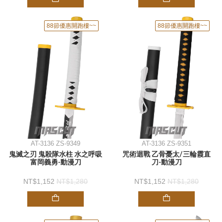
88節優惠開跑樓~~
88節優惠開跑樓~~
AT-3136 ZS-9349
AT-3136 ZS-9351
鬼滅之刃 鬼殺隊水柱 水之呼吸
咒術迴戰 乙骨憂太/三輪霞直
富岡義勇-動漫刀
刀-動漫刀
1,152
1,280
1,152
1,280