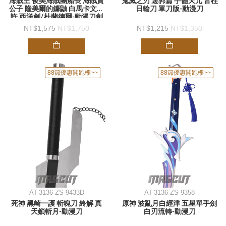
海賊王 俊美海賊團船長 海賊貴
鬼滅之刃 遊郭篇 宇髓天元 音柱
公子 隆美爾的鐮鼬 白馬卡文迪
日輪刀 單刀版-動漫刀
許 西洋劍/杜蘭德爾-動漫刀劍
1,575
1,750
1,215
1,350
88節優惠開跑樓~~
88節優惠開跑樓~~
AT-3136 ZS-9433D
AT-3136 ZS-9358
死神 黑崎一護 斬魄刀 終解 真
原神 波亂月白經津 五星單手劍
天鎖斬月-動漫刀
白刃流轉-動漫刀