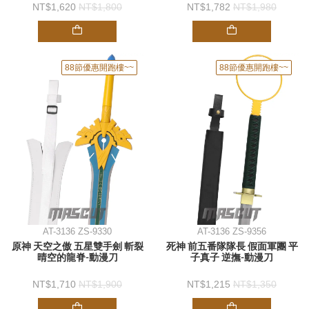
1,620
1,800
1,782
1,980
88節優惠開跑樓~~
88節優惠開跑樓~~
AT-3136 ZS-9330
AT-3136 ZS-9356
原神 天空之傲 五星雙手劍 斬裂
死神 前五番隊隊長 假面軍團 平
晴空的龍脊-動漫刀
子真子 逆撫-動漫刀
1,710
1,900
1,215
1,350