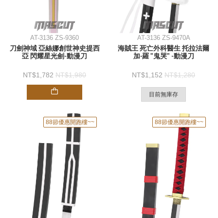
AT-3136 ZS-9360
AT-3136 ZS-9470A
刀劍神域 亞絲娜創世神史提西
海賊王 死亡外科醫生 托拉法爾
亞 閃耀星光劍-動漫刀
加‧羅 "鬼哭" -動漫刀
1,782
1,980
1,152
1,280
目前無庫存
88節優惠開跑樓~~
88節優惠開跑樓~~