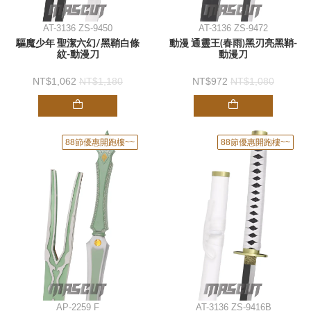
AT-3136 ZS-9450
AT-3136 ZS-9472
驅魔少年 聖潔六幻/黑鞘白條
動漫 通靈王(春雨)黑刃亮黑鞘-
紋-動漫刀
動漫刀
1,062
1,180
972
1,080
88節優惠開跑樓~~
88節優惠開跑樓~~
AP-2259 F
AT-3136 ZS-9416B