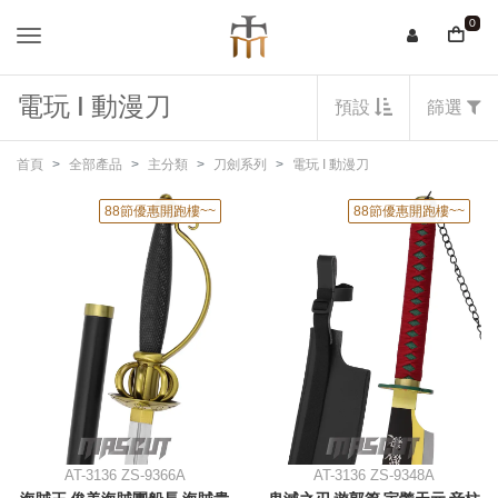
0
電玩 I 動漫刀
預設
篩選
首頁
全部產品
主分類
刀劍系列
電玩 I 動漫刀
88節優惠開跑樓~~
88節優惠開跑樓~~
AT-3136 ZS-9366A
AT-3136 ZS-9348A