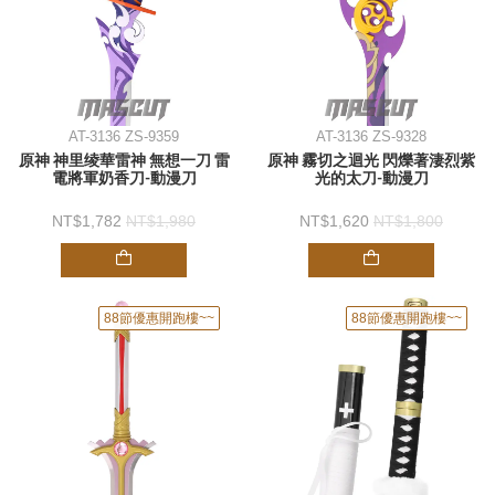
AT-3136 ZS-9359
AT-3136 ZS-9328
原神 神里绫華雷神 無想一刀 雷
原神 霧切之迴光 閃爍著淒烈紫
電將軍奶香刀-動漫刀
光的太刀-動漫刀
1,782
1,980
1,620
1,800
88節優惠開跑樓~~
88節優惠開跑樓~~