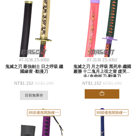
AT-3136 ZS-9350
AT-3136 ZS-9352
鬼滅之刃 最強劍士 日之呼吸 繼
鬼滅之刃 月之呼吸 黑死牟 繼國
國緣壹 -動漫刀
巖勝 十二鬼月上弦之壹 虛哭神
去/血肉妖刀-動漫刀
1,152
1,280
1,152
1,280
目前無庫存
88節優惠開跑樓~~
88節優惠開跑樓~~