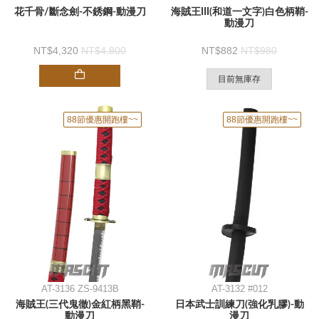
花千骨/斷念劍-不銹鋼-動漫刀
海賊王III(和道一文字)白色柄鞘-
動漫刀
4,320
4,800
882
980
目前無庫存
88節優惠開跑樓~~
88節優惠開跑樓~~
AT-3136 ZS-9413B
AT-3132 #012
海賊王(三代鬼徹)金紅柄黑鞘-
日本武士訓練刀(強化乳膠)-動
動漫刀
漫刀