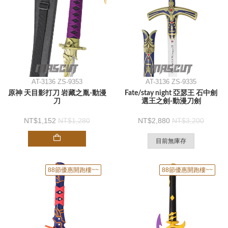
AT-3136 ZS-9353
AT-3136 ZS-9335
原神 天目影打刀 岩藏之胤-動漫
Fate/stay night 亞瑟王 石中劍
刀
選王之劍-動漫刀劍
1,152
1,280
2,880
3,200
目前無庫存
88節優惠開跑樓~~
88節優惠開跑樓~~