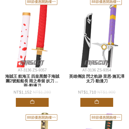
88節優惠開跑樓~~
88節優惠開跑樓~~
AT-3136 ZS-9357
AT-3136 ZS-9354
海賊王 航海王 四皇黑鬍子海賊
英雄傳說 閃之軌跡 里恩·施瓦澤
團2號船船長 雨之希留 妖刀 雷
太刀-動漫刀
雨-動漫刀
1,152
1,280
1,710
1,900
88節優惠開跑樓~~
88節優惠開跑樓~~