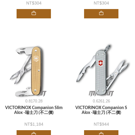
304
304
0.8170.28
0.6261.26
VICTORINOX Companion Slim
VICTORINOX Companion S
Alox -瑞士刀 (不二價)
Alox -瑞士刀 (不二價)
1,184
944