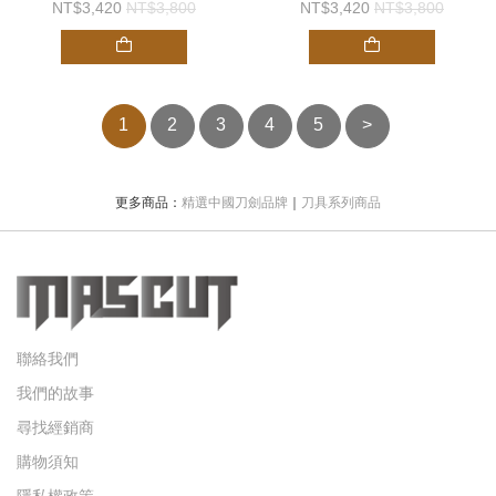
Nitro-V黑石洗逆Tanto刃 割繩
3,420
3,800
3,420
3,800
救援器 & 玻璃擊破器 -折刀
1
2
3
4
5
>
更多商品：
精選中國刀劍品牌
｜
刀具系列商品
聯絡我們
我們的故事
尋找經銷商
購物須知
隱私權政策