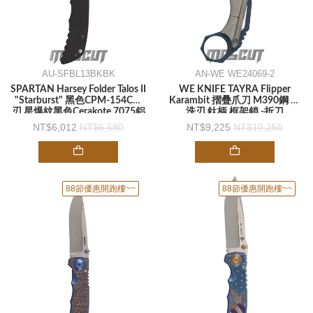
AU-SFBL13BKBK
AN-WE WE24069-2
SPARTAN Harsey Folder Talos II
WE KNIFE TAYRA Flipper
"Starburst" 黑色CPM-154CM
Karambit 摺疊爪刀 M390鋼 石
刃 星爆紋黑色Cerakote 7075鋁
洗刃 鈦柄 框架鎖 -折刀
合金柄 -折刀
6,012
6,680
9,225
10,250
88節優惠開跑樓~~
88節優惠開跑樓~~