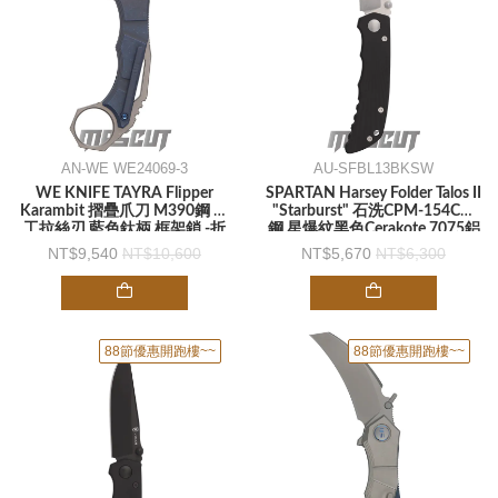
AN-WE WE24069-3
AU-SFBL13BKSW
WE KNIFE TAYRA Flipper
SPARTAN Harsey Folder Talos II
Karambit 摺疊爪刀 M390鋼 手
"Starburst" 石洗CPM-154CM
工拉絲刃 藍色鈦柄 框架鎖 -折
鋼 星爆紋黑色Cerakote 7075鋁
刀
合金柄 -折刀
9,540
10,600
5,670
6,300
88節優惠開跑樓~~
88節優惠開跑樓~~