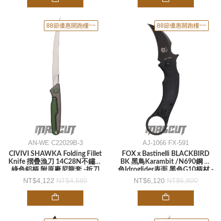
88節優惠開跑樓~~
88節優惠開跑樓~~
AN-WE C22029B-3
AJ-1066 FX-591
CIVIVI SHAWKA Folding Fillet
FOX x Bastinelli BLACKBIRD
Knife 摺疊漁刀 14C28N不鏽鋼
BK 黑鳥Karambit /N690鋼 黑
綠色鋁柄 附原廠尼龍套 -折刀
色Idroglider表面 黑色G10柄材 -
折刀
4,122
4,580
6,120
6,800