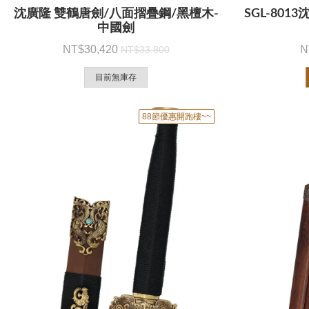
沈廣隆 雙鶴唐劍/八面摺疊鋼/黑檀木-
SGL-801
中國劍
30,420
33,800
目前無庫存
88節優惠開跑樓~~