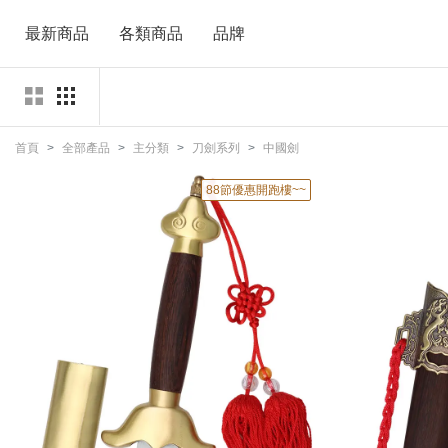
最新商品
各類商品
品牌
首頁
全部產品
主分類
刀劍系列
中國劍
88節優惠開跑樓~~