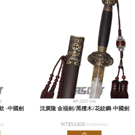
1
AP-2107 V/A
 -中國劍
沈廣隆 金福劍/黑檀木/花紋鋼-中國劍
53,820
00
59,800