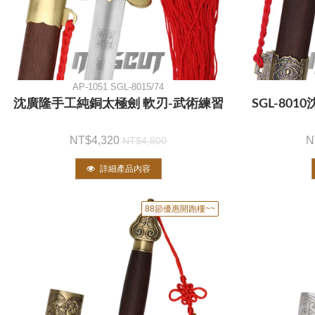
AP-1051 SGL-8015/74
沈廣隆手工純銅太極劍 軟刃-武術練習
SGL-80
4,320
4,800
詳細產品內容
88節優惠開跑樓~~