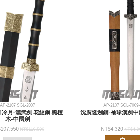
AP-2107 SGL-2007
AP-2107 SGL-7009-
 冷月-漢武劍 花紋鋼 黑檀
沈廣隆劍鋪-袖珍漢劍中款
木-中國劍
107,550
4,320
119,500
4,8