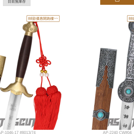
目前無庫存
88節優惠開跑樓~~
8
AP-1046-17 #8013/74
AP-2240 CW#04