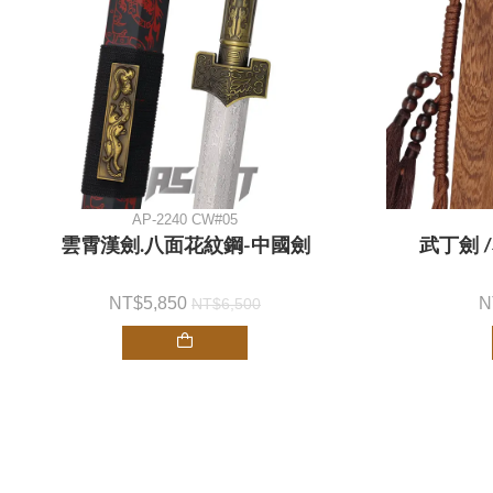
AP-2240 CW#05
雲霄漢劍.八面花紋鋼-中國劍
武丁劍 
5,850
6,500