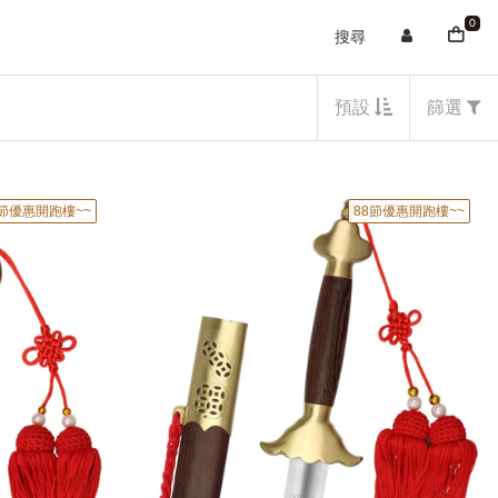
0
搜尋
預設
篩選
8節優惠開跑樓~~
88節優惠開跑樓~~