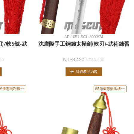
AP-1051 SGL-8009/74
)/軟5號-武
沈廣隆手工銅錢太極劍(軟刃)-武術練習
3,420
80
3,800
詳細產品內容
8節優惠開跑樓~~
88節優惠開跑樓~~