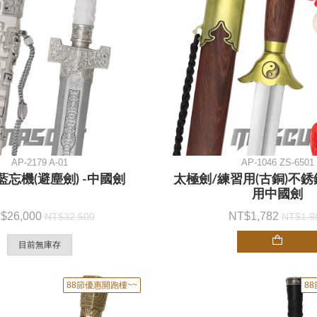
AP-2179 A-01
AP-1046 ZS-6501
藍忘機(避塵劍) -中國劍
太極劍/練習用(古銅)不銹
用中國劍
26,000
1,782
32,500
1,9
目前無庫存
88節優惠開跑樓~~
8