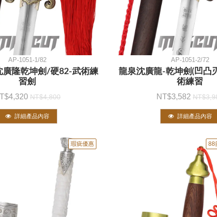
AP-1051-1/82
AP-1051-2/72
10沈廣隆乾坤劍/硬82-武術練
龍泉沈廣龍-乾坤劍(凹凸刃
習劍
術練習
4,320
3,582
4,800
3,9
詳細產品內容
詳細產品內容
瑕疵優惠
8