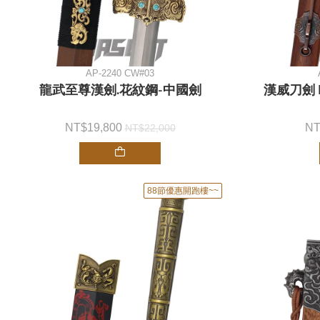
AP-2240 CW#03
龍武至尊漢劍.花紋鋼-中國劍
漢威刀劍 
19,800
22,000
88節優惠開跑樓~~