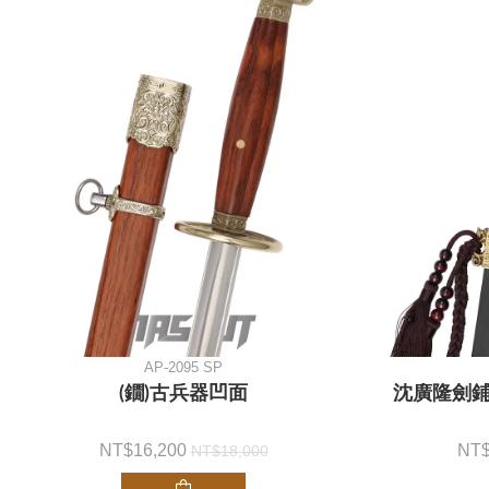
AP-2095 SP
(鐗)古兵器凹面
沈廣隆劍鋪
16,200
18,000