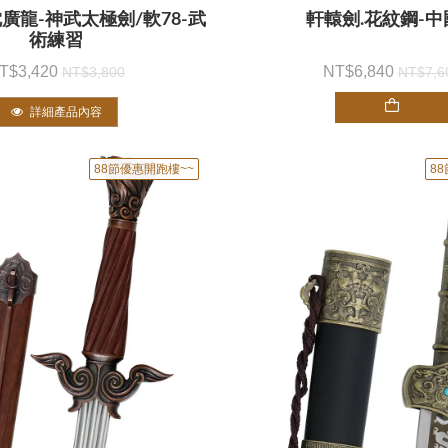
3沈廣龍-神武太極劍/軟78-武
軒轅劍.花紋鋼-中
術練習
3,420
6,840
3,800
7,6
詳細產品內容
88節優惠開跑樓~~
8