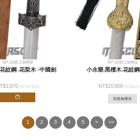
AP-2240 CW#09
AP-2240 CW#01
/花紋鋼 .花梨木 -中國劍
小永樂.黑檀木.花紋鋼
3,870
10,800
4,300
12,
目前無庫存
1
2
3
4
5
>
>>