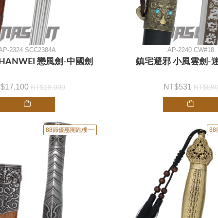
AP-2324 SCC2384A
AP-2240 CW#18
HANWEI 戀風劍-中國劍
鎮宅避邪 小風雲劍-
17,100
531
19,000
59
88節優惠開跑樓~~
8