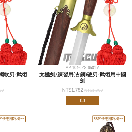
AP-1046 ZS-6501 A
鋼軟刃-武術
太極劍/練習用(古銅)硬刃-武術用中國
劍
1,782
80
1,980
8節優惠開跑樓~~
88節優惠開跑樓~~