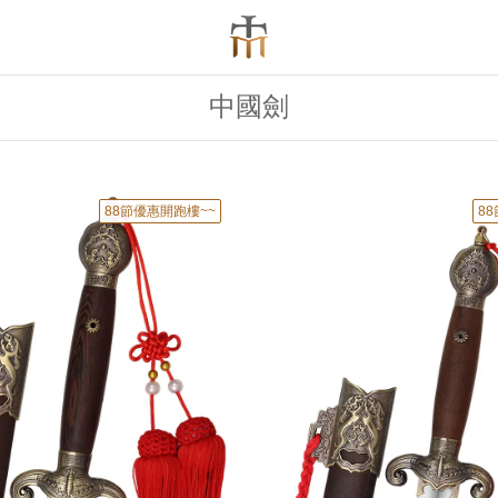
中國劍
88節優惠開跑樓~~
8