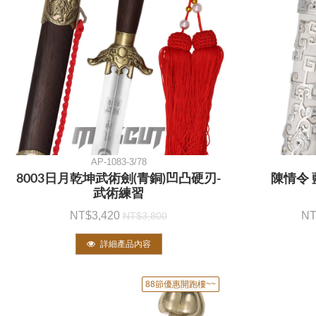
AP-1083-3/78
8003日月乾坤武術劍(青銅)凹凸硬刃-
陳情令 
武術練習
3,420
3,800
詳細產品內容
88節優惠開跑樓~~