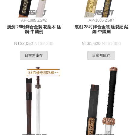
AP-1085 ZS#2
AP-1085 ZS#7
漢劍 28吋鋅合金裝.花梨木.錳
漢劍 28吋鋅合金裝.龜裂紋.錳
鋼-中國劍
鋼-中國劍
2,052
2,280
1,620
1,800
目前無庫存
目前無庫存
88節優惠開跑樓~~