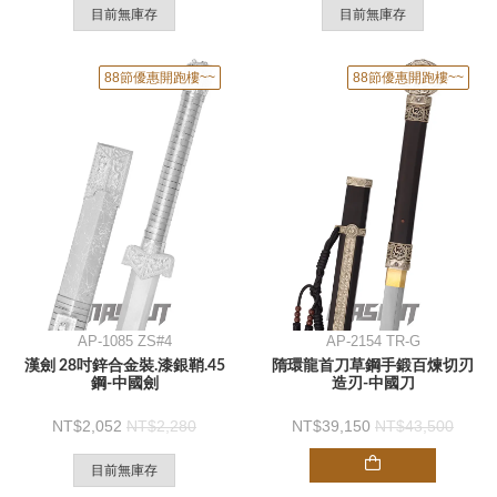
目前無庫存
目前無庫存
88節優惠開跑樓~~
88節優惠開跑樓~~
AP-1085 ZS#4
AP-2154 TR-G
漢劍 28吋鋅合金裝.漆銀鞘.45
隋環龍首刀草鋼手鍛百煉切刃
鋼-中國劍
造刃-中國刀
2,052
2,280
39,150
43,500
目前無庫存