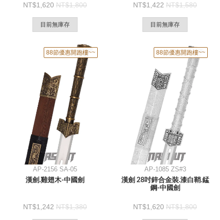
1,620
1,800
1,422
1,580
目前無庫存
目前無庫存
88節優惠開跑樓~~
88節優惠開跑樓~~
AP-2156 SA-05
AP-1085 ZS#3
漢劍.雞翅木-中國劍
漢劍 28吋鋅合金裝.漆白鞘.錳
鋼-中國劍
1,242
1,380
1,620
1,800