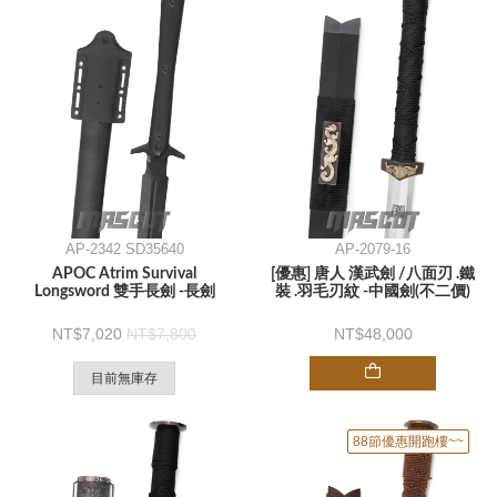
AP-2342 SD35640
AP-2079-16
APOC Atrim Survival
[優惠] 唐人 漢武劍 /八面刃 .鐵
Longsword 雙手長劍 -長劍
裝 .羽毛刃紋 -中國劍(不二價)
7,020
7,800
48,000
目前無庫存
88節優惠開跑樓~~