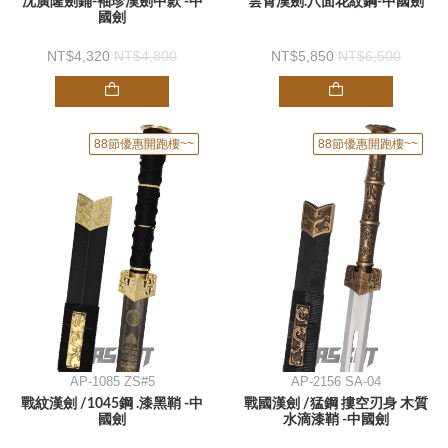
沈廣隆劍鋪-袖珍漢劍中款 -中
雲霄漢劍.八面花紋鋼-中國劍
國劍
4,320
4,800
5,850
6,500
88節優惠開跑樓~~
88節優惠開跑樓~~
AP-1085 ZS#5
AP-2156 SA-04
戰紋漢劍 /1045鋼 .漆黑鞘 -中
戰國漢劍 /猛鋼 摟空刃身 木質
國劍
水滴漆鞘 -中國劍