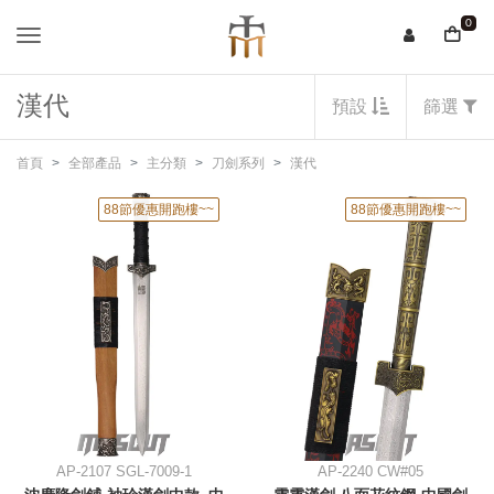
0
漢代
預設
篩選
首頁
全部產品
主分類
刀劍系列
漢代
88節優惠開跑樓~~
88節優惠開跑樓~~
AP-2107 SGL-7009-1
AP-2240 CW#05