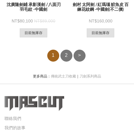
沈廣隆劍鋪 承影漢劍 /八面刃
劍村 太阿劍 /紅瑪瑙 鮫魚皮 百
羽毛紋 -中國劍
鍊花紋鋼 -中國劍(不二價)
80,100
89,000
160,000
目前無庫存
目前無庫存
1
2
>
更多商品：
傳統武士刀收藏
｜
刀劍系列商品
聯絡我們
我們的故事