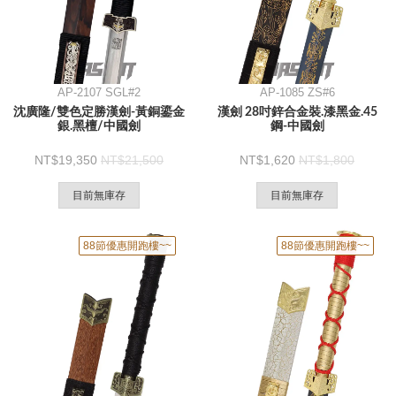
AP-2107 SGL#2
AP-1085 ZS#6
沈廣隆/雙色定勝漢劍-黃銅鎏金
漢劍 28吋鋅合金裝.漆黑金.45
銀.黑檀/中國劍
鋼-中國劍
19,350
21,500
1,620
1,800
目前無庫存
目前無庫存
88節優惠開跑樓~~
88節優惠開跑樓~~