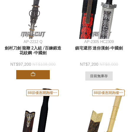
AP-2212 Q
AP-2305 HC2309
劍村刀劍 龍鞭 2入組 /百鍊鍛造
鎮宅避邪 迷你漢劍-中國劍
花紋鋼 -中國劍
97,200
108,000
7,200
8,000
目前無庫存
88節優惠開跑樓~~
88節優惠開跑樓~~