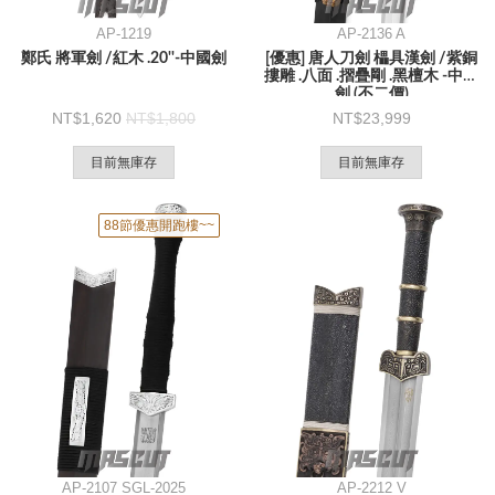
AP-1219
AP-2136 A
鄭氏 將軍劍 /紅木 .20''-中國劍
[優惠] 唐人刀劍 櫑具漢劍 /紫銅
摟雕 .八面 .摺疊剛 .黑檀木 -中國
劍 (不二價)
1,620
1,800
23,999
目前無庫存
目前無庫存
88節優惠開跑樓~~
AP-2107 SGL-2025
AP-2212 V