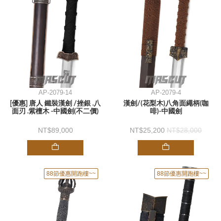
AP-2079-14
AP-2079-4
[優惠] 唐人 鐵裝漢劍 /挫銀 .八
漢劍/(花梨木)八角面繩柄(咖
面刃 .紫檀木 -中國劍(不二價)
啡)-中國劍
89,000
25,200
28,000
88節優惠開跑樓~~
88節優惠開跑樓~~