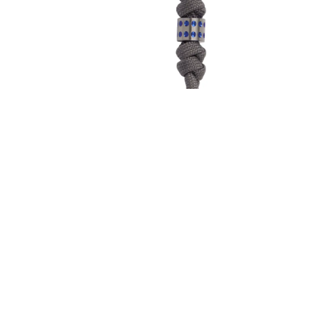
AF-CR-COM-7110
nyard with
Chris Reeve Knotted Lanyard with
金色鈦金屬圓點
Dot Bead 碳灰色繩 藍色鈦金屬圓點刀
價)
墜 - 墜飾 (不二價)
1,050
88節優惠開跑樓~~