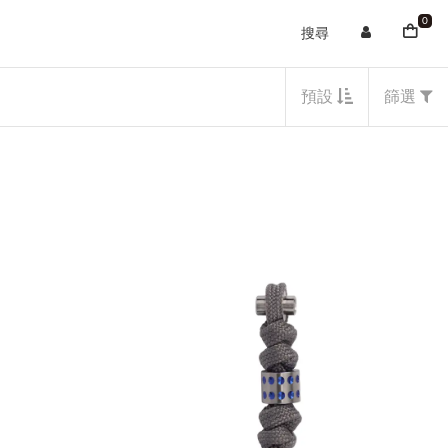
0
搜尋
預設
篩選