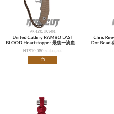
AK-1231 UC3461
United Cutlery RAMBO LAST
Chris Ree
BLOOD Heartstopper 最後一滴血藍
Dot Bea
波刀紀念刀款 -直刀
10,080
11,200