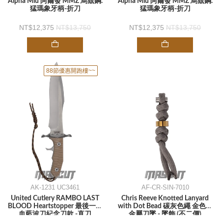
Alpha Mlu 阿爾發 MMZ 烏茲鋼.
Alpha Mlu 阿爾發 MMZ 烏茲鋼.
猛瑪象牙柄-折刀
猛瑪象牙柄-折刀
12,375
13,750
12,375
13,750
88節優惠開跑樓~~
AK-1231 UC3461
AF-CR-SIN-7010
United Cutlery RAMBO LAST
Chris Reeve Knotted Lanyard
BLOOD Heartstopper 最後一滴
with Dot Bead 碳灰色繩 金色鈦
血藍波刀紀念刀款 -直刀
金屬刀墜 - 墜飾 (不二價)