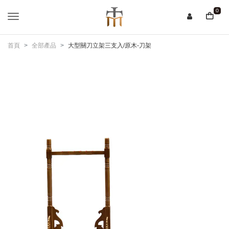
0
首頁
全部產品
大型關刀立架三支入/原木-刀架