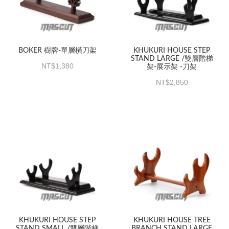
BOKER 樹牌-單層橫刀架
KHUKURI HOUSE STEP
STAND LARGE /雙層階梯
1,380
架-展示架 -刀架
2,850
KHUKURI HOUSE STEP
KHUKURI HOUSE TREE
STAND SMALL /雙層階梯
BRANCH STAND LARGE