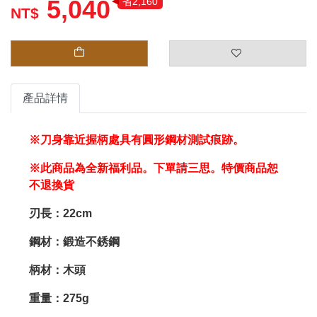
5,040
省2,160
產品詳情
※刀身靠近握柄處具有圓形鋼材測試痕跡。
※此商品為全新福利品。下單請三思。特價商品恕
不退換貨
刃長：22cm
鋼材：鍛造不銹鋼
柄材：木頭
重量：275g