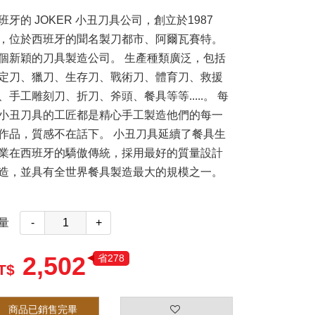
班牙的 JOKER 小丑刀具公司，創立於1987
，位於西班牙的聞名製刀都市、阿爾瓦賽特。
個新穎的刀具製造公司。 生產種類廣泛，包括
定刀、獵刀、生存刀、戰術刀、體育刀、救援
、手工雕刻刀、折刀、斧頭、餐具等等.....。 每
小丑刀具的工匠都是精心手工製造他們的每一
作品，質感不在話下。 小丑刀具延續了餐具生
業在西班牙的驕傲傳統，採用最好的質量設計
造，並具有全世界餐具製造最大的規模之一。
量
-
+
2,502
省278
商品已銷售完畢