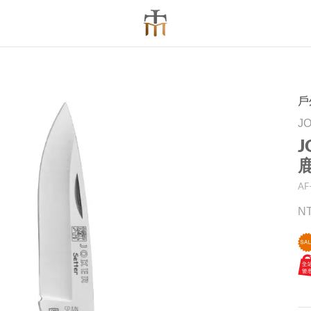
戶
J
J
鹿
AF