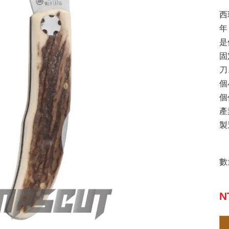
西
年
是
固
刀
個
個
產
製
數