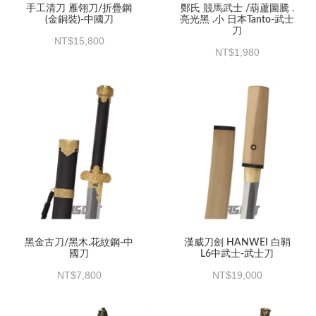
手工清刀 雁翎刀/折疊鋼
鄭氏 競馬武士 /葫蘆圖騰 .
(金銅裝)-中國刀
亮光黑 .小 日本Tanto-武士
刀
15,800
1,980
黑金古刀/黑木.花紋鋼-中
漢威刀劍 HANWEI 白鞘
國刀
L6中武士-武士刀
7,800
19,000