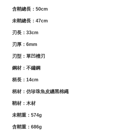
含鞘總長：50cm
未鞘總長：47cm
刃長：33cm
刃厚：6mm
刃型：單凹槽刃
鋼材：不鏽鋼
柄長：14cm
柄材：仿珍珠魚皮纏黑棉繩
鞘材：木材
未鞘重：574g
含鞘重：686g