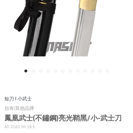
短刀 I 小武士
自有/其他品牌
鳳凰武士(不鏽鋼)亮光鞘黑/小-武士刀
AT-3163 JH-18 S