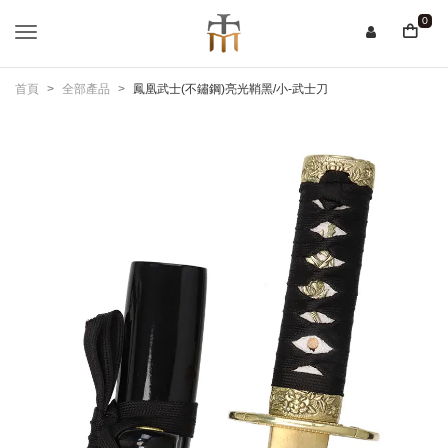
0
首頁
全部產品
鳳凰武士(不鏽鋼)亮光鞘黑/小-武士刀