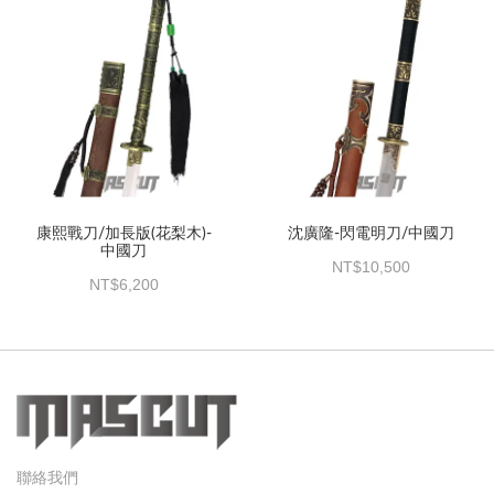
康熙戰刀/加長版(花梨木)-
沈廣隆-閃電明刀/中國刀
中國刀
10,500
6,200
聯絡我們