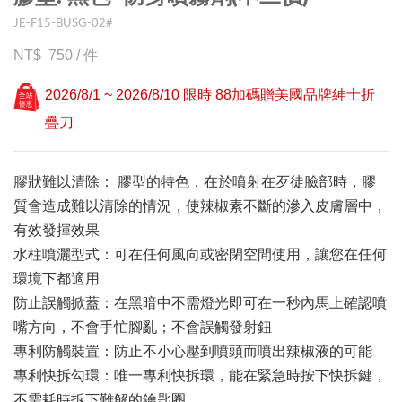
JE-F15-BUSG-02#
750
/
件
2026/8/1 ~ 2026/8/10 限時 88加碼贈美國品牌紳士折
疊刀
膠狀難以清除： 膠型的特色，在於噴射在歹徒臉部時，膠
質會造成難以清除的情況，使辣椒素不斷的滲入皮膚層中，
有效發揮效果
水柱噴灑型式：可在任何風向或密閉空間使用，讓您在任何
環境下都適用
防止誤觸掀蓋：在黑暗中不需燈光即可在一秒內馬上確認噴
嘴方向，不會手忙腳亂；不會誤觸發射鈕
專利防觸裝置：防止不小心壓到噴頭而噴出辣椒液的可能
專利快拆勾環：唯一專利快拆環，能在緊急時按下快拆鍵，
不需耗時拆下難解的鑰匙圈