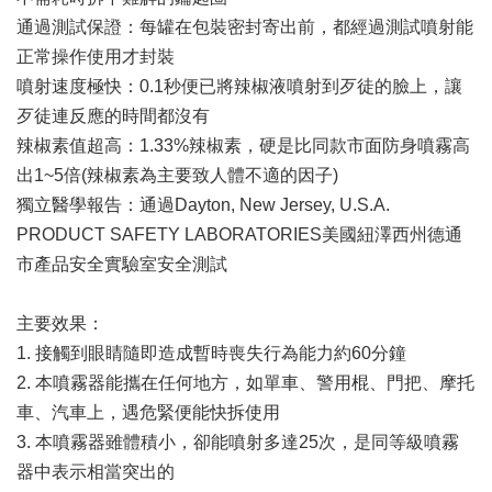
通過測試保證：每罐在包裝密封寄出前，都經過測試噴射能
正常操作使用才封裝
噴射速度極快：0.1秒便已將辣椒液噴射到歹徒的臉上，讓
歹徒連反應的時間都沒有
辣椒素值超高：1.33%辣椒素，硬是比同款市面防身噴霧高
出1~5倍(辣椒素為主要致人體不適的因子)
獨立醫學報告：通過Dayton, New Jersey, U.S.A.
PRODUCT SAFETY LABORATORIES美國紐澤西州德通
市產品安全實驗室安全測試
主要效果：
1. 接觸到眼睛隨即造成暫時喪失行為能力約60分鐘
2. 本噴霧器能攜在任何地方，如單車、警用棍、門把、摩托
車、汽車上，遇危緊便能快拆使用
3. 本噴霧器雖體積小，卻能噴射多達25次，是同等級噴霧
器中表示相當突出的