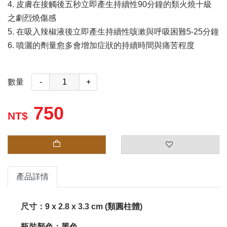
4. 皮膚在接觸後五秒立即產生持續性90分鐘的類火燒十級
之劇烈燒傷感
5. 在吸入辣椒液後立即產生持續性咳漱與呼吸困難5-25分鐘
6. 噴灑的劑量愈多會增加症狀的持續時間與痛苦程度
數量
-
+
750
產品詳情
尺寸：9 x 2.8 x 3.3 cm (類圓柱體)
瓶裝顏色：黑色