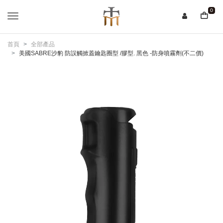
0
首頁
全部產品
美國SABRE沙豹 防誤觸掀蓋鑰匙圈型 /膠型. 黑色 -防身噴霧劑(不二價)