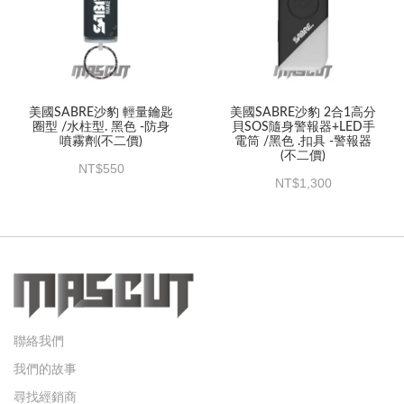
美國SABRE沙豹 輕量鑰匙
美國SABRE沙豹 2合1高分
圈型 /水柱型. 黑色 -防身
貝SOS隨身警報器+LED手
噴霧劑(不二價)
電筒 /黑色 .扣具 -警報器
(不二價)
550
1,300
聯絡我們
我們的故事
尋找經銷商