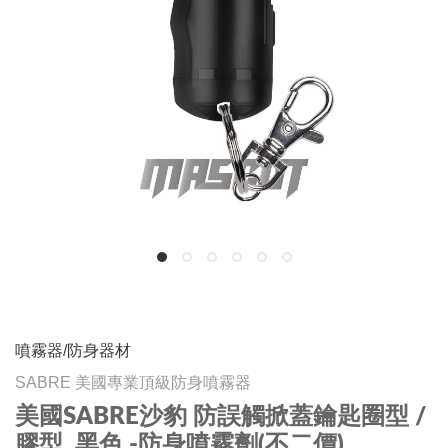
噴霧器/防身器材
SABRE 美國專業頂級防身噴霧器
美國SABRE沙豹 防誤觸掀蓋鑰匙圈型 /
膠型. 黑色 -防身噴霧劑(不二價)