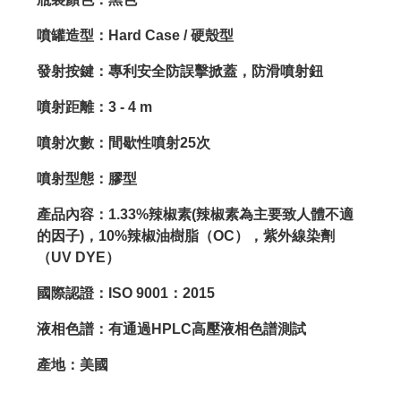
噴罐造型：Hard Case / 硬殼型
發射按鍵：專利安全防誤擊掀蓋，防滑噴射鈕
噴射距離：3 - 4 m
噴射次數：間歇性噴射25次
噴射型態：膠型
產品內容：1.33%辣椒素(辣椒素為主要致人體不適
的因子)，10%辣椒油樹脂（OC），紫外線染劑
（UV DYE）
國際認證：ISO 9001：2015
液相色譜：有通過HPLC高壓液相色譜測試
產地：美國