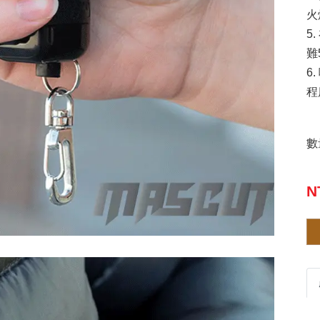
火
5
難
6
程
數