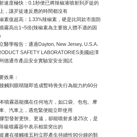
射速度極快：0.1秒便已將辣椒液噴射到歹徒的
上，讓歹徒連反應的時間都沒有
椒素值超高：1.33%辣椒素，硬是比同款市面防
噴霧高出1~5倍(辣椒素為主要致人體不適的因
)
立醫學報告：通過Dayton, New Jersey, U.S.A.
RODUCT SAFETY LABORATORIES美國紐澤
州德通市產品安全實驗室安全測試
要效果：
. 接觸到眼睛隨即造成暫時喪失行為能力約60分
. 本噴霧器能攜在任何地方，如口袋、包包、摩
車、汽車上，遇危緊便能立即使用
. 膠型發射更快、更遠，卻能噴射多達25次，是
等級噴霧器中表示相當突出的
. 皮膚在接觸後五秒立即產生持續性90分鐘的類