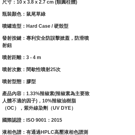
尺寸：10 x 3.8 x 2.7 cm (類圓柱體)
瓶裝顏色：鼠尾草綠
噴罐造型：Hard Case / 硬殼型
發射按鍵：專利安全防誤擊掀蓋，防滑噴
射鈕
噴射距離：3 - 4 m
噴射次數：間歇性噴射25次
噴射型態：膠型
產品內容：1.33%辣椒素(辣椒素為主要致
人體不適的因子)，10%辣椒油樹脂
（OC），紫外線染劑（UV DYE）
國際認證：ISO 9001：2015
液相色譜：有通過HPLC高壓液相色譜測