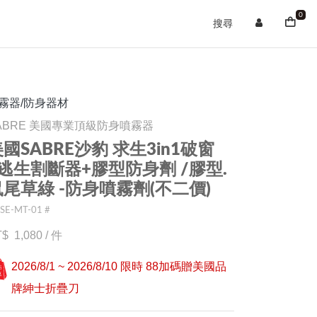
0
搜尋
霧器/防身器材
ABRE 美國專業頂級防身噴霧器
國SABRE沙豹 求生3in1破窗
+逃生割斷器+膠型防身劑 /膠型.
鼠尾草綠 -防身噴霧劑(不二價)
-SE-MT-01 #
1,080
/
件
2026/8/1 ~ 2026/8/10 限時 88加碼贈美國品
牌紳士折疊刀