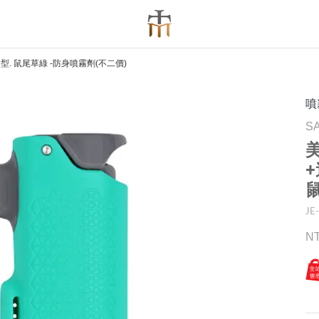
型. 鼠尾草綠 -防身噴霧劑(不二價)
噴
S
美
JE