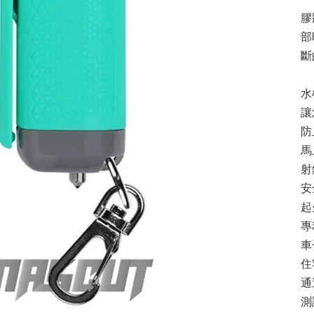
膠
部
斷
水
讓
防
馬
射
安
起
專
車
住
通
測