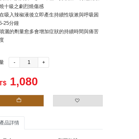
燒十級之劇烈燒傷感
. 在吸入辣椒液後立即產生持續性咳漱與呼吸困
5-25分鐘
. 噴灑的劑量愈多會增加症狀的持續時間與痛苦
度
量
-
+
1,080
產品詳情