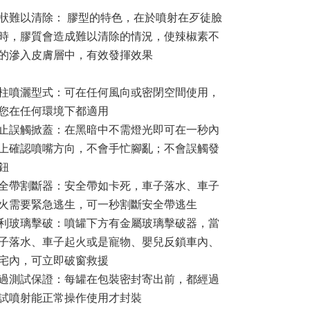
狀難以清除： 膠型的特色，在於噴射在歹徒臉
時，膠質會造成難以清除的情況，使辣椒素不
的滲入皮膚層中，有效發揮效果
柱噴灑型式：可在任何風向或密閉空間使用，
您在任何環境下都適用
止誤觸掀蓋：在黑暗中不需燈光即可在一秒內
上確認噴嘴方向，不會手忙腳亂；不會誤觸發
鈕
全帶割斷器：安全帶如卡死，車子落水、車子
火需要緊急逃生，可一秒割斷安全帶逃生
利玻璃擊破：噴罐下方有金屬玻璃擊破器，當
子落水、車子起火或是寵物、嬰兒反鎖車內、
宅內，可立即破窗救援
過測試保證：每罐在包裝密封寄出前，都經過
試噴射能正常操作使用才封裝