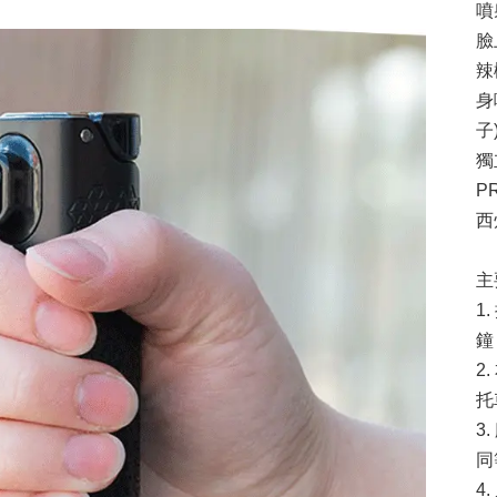
噴
臉
辣
身
子
獨
P
西
主
1
鐘
2
托
3
同
4