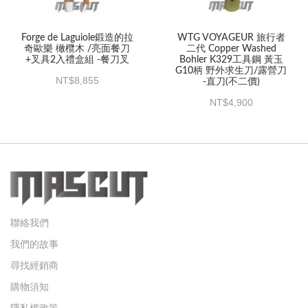
Forge de Laguiole鍛造的拉
WTG VOYAGEUR 旅行者
奇歐樂 橄欖木 /亮面餐刀
二代 Copper Washed
+叉具2入禮盒組 -餐刀叉
Bohler K329工具鋼 黃玉
G10柄 野外求生刀/露營刀
8,855
-直刀(不二價)
4,900
聯絡我們
我們的故事
尋找經銷商
購物須知
隱私權政策