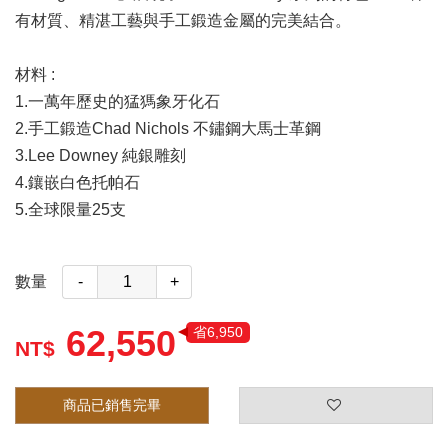
有材質、精湛工藝與手工鍛造金屬的完美結合。
材料 :
1.一萬年歷史的猛獁象牙化石
2.手工鍛造Chad Nichols 不鏽鋼大馬士革鋼
3.Lee Downey 純銀雕刻
4.鑲嵌白色托帕石
5.全球限量25支
數量
-
+
62,550
省6,950
商品已銷售完畢