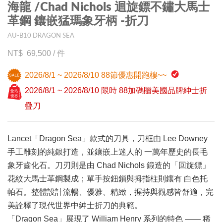
海龍 /Chad Nichols 迴旋鏢不鏽大馬士
革鋼 鑲嵌猛瑪象牙柄 -折刀
AU-B10 DRAGON SEA
69,500
/
件
2026/8/1 ~ 2026/8/10 88節優惠開跑樓~~
2026/8/1 ~ 2026/8/10 限時 88加碼贈美國品牌紳士折
疊刀
Lancet「Dragon Sea」款式的刀具，刀框由 Lee Downey
手工雕刻的純銀打造，並鑲嵌上迷人的 一萬年歷史的長毛
象牙齒化石。刀刃則是由 Chad Nichols 鍛造的「回旋鏢」
花紋大馬士革鋼製成；單手按鈕鎖與拇指柱則鑲有 白色托
帕石。整體設計流暢、優雅、精緻，握持與觀感皆舒適，完
美詮釋了現代世界中紳士折刀的典範。
「Dragon Sea」展現了 William Henry 系列的特色 —— 稀