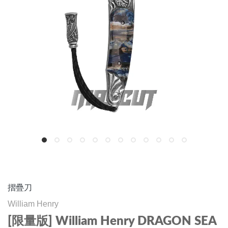
摺疊刀
William Henry
[限量版] William Henry DRAGON SEA