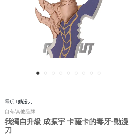
電玩 I 動漫刀
自有/其他品牌
我獨自升級 成振宇 卡薩卡的毒牙-動漫
刀