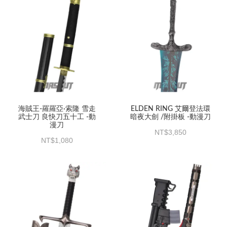
海賊王-羅羅亞·索隆 雪走
ELDEN RING 艾爾登法環
武士刀 良快刀五十工 -動
暗夜大劍 /附掛板 -動漫刀
漫刀
3,850
1,080