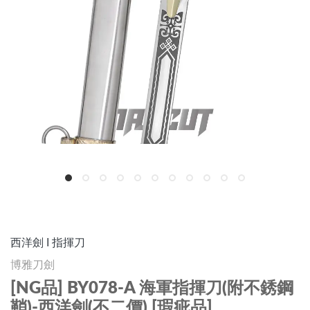
西洋劍 I 指揮刀
博雅刀劍
[NG品] BY078-A 海軍指揮刀(附不銹鋼
鞘)-西洋劍(不二價) [瑕疵品]