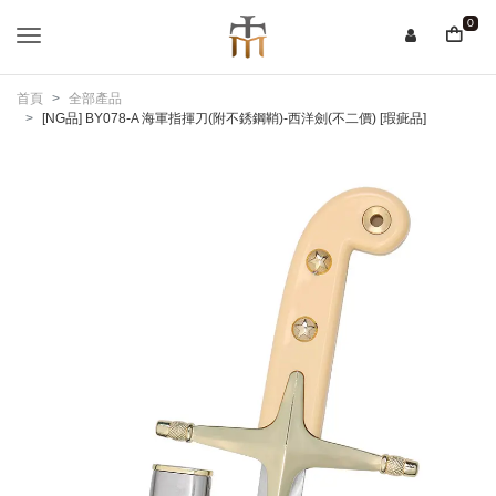
0
首頁
全部產品
[NG品] BY078-A 海軍指揮刀(附不銹鋼鞘)-西洋劍(不二價) [瑕疵品]