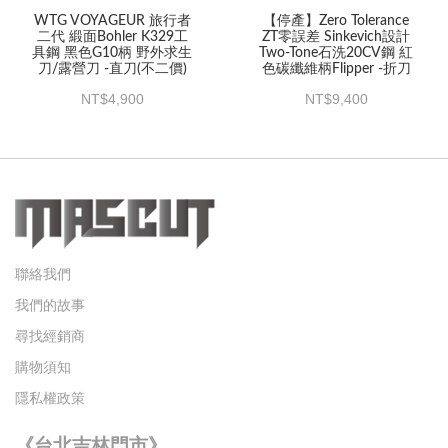
WTG VOYAGEUR 旅行者
【停產】Zero Tolerance
二代 緞面Bohler K329工
ZT零誤差 Sinkevich設計
具鋼 黑色G10柄 野外求生
Two-Tone石洗20CV鋼 紅
刀/露營刀 -直刀(不二價)
色碳纖維柄Flipper -折刀
4,900
9,400
聯絡我們
我們的故事
尋找經銷商
購物須知
隱私權政策
《台北吉林門市》