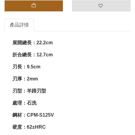
產品詳情
展開總長：22.2cm
折合總長：12.7cm
刃長：9.5cm
刃厚：2mm
刃型：羊蹄刃型
處理：石洗
鋼材：CPM-S125V
硬度：62±HRC