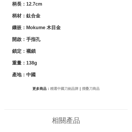
柄長：12.7cm
柄材：鈦合金
鑲嵌：Mokume 木目金
開啟：手指孔
鎖定：襯鎖
重量：138g
產地：中國
更多商品：
精選中國刀劍品牌
｜
摺疊刀商品
相關產品