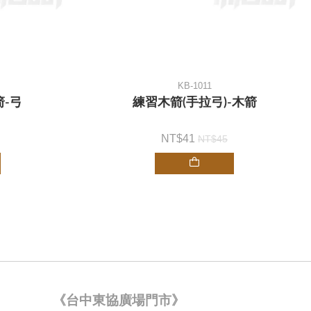
KB-1011
箭-弓
練習木箭(手拉弓)-木箭
41
45
《台中東協廣場門市》