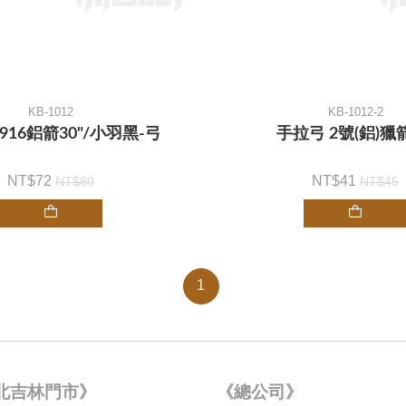
KB-1012
KB-1012-2
916鋁箭30"/小羽黑-弓
手拉弓 2號(鋁)獵
72
41
80
45
1
北吉林門市》
《總公司》