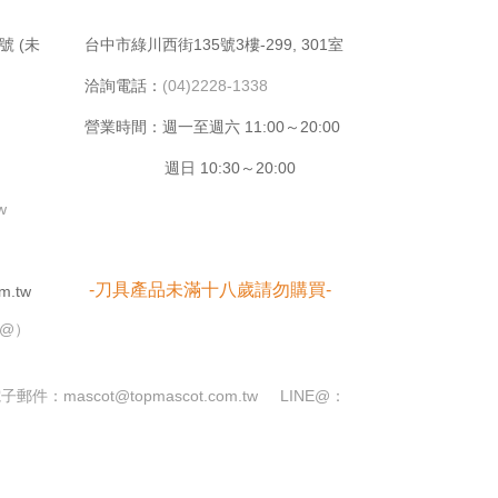
號 (未
台中市綠川⻄街135號3樓-299, 301室
洽詢電話：
(04)2228-1338
營業時間：週⼀⾄週六 11:00～20:00
週日 10:30～20:00
tw
-刀具產品未滿十八歲請勿購買-
m.tw
➕@）
電子郵件：
mascot@topmascot.com.tw
LINE@：