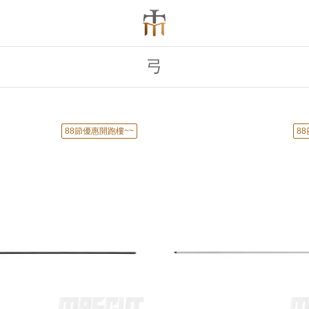
弓
88節優惠開跑樓~~
8