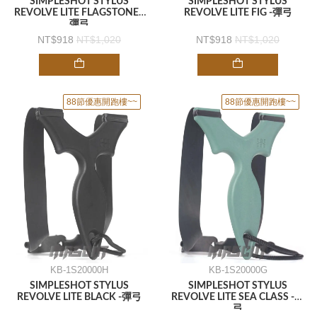
SIMPLESHOT STYLUS
SIMPLESHOT STYLUS
REVOLVE LITE FLAGSTONE -
REVOLVE LITE FIG -彈弓
彈弓
918
1,020
918
1,020
88節優惠開跑樓~~
88節優惠開跑樓~~
KB-1S20000H
KB-1S20000G
SIMPLESHOT STYLUS
SIMPLESHOT STYLUS
REVOLVE LITE BLACK -彈弓
REVOLVE LITE SEA CLASS -彈
弓