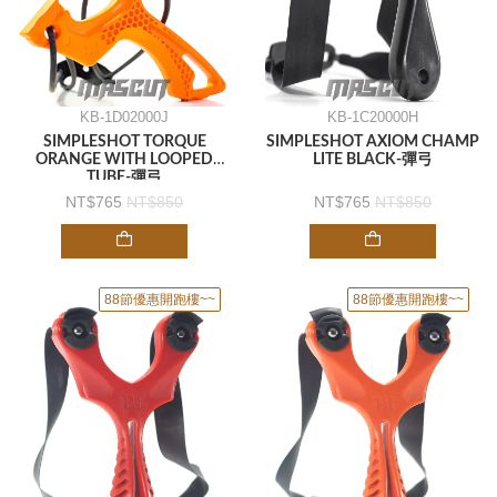
KB-1D02000J
KB-1C20000H
SIMPLESHOT TORQUE
SIMPLESHOT AXIOM CHAMP
ORANGE WITH LOOPED
LITE BLACK-彈弓
TUBE-彈弓
765
850
765
850
88節優惠開跑樓~~
88節優惠開跑樓~~