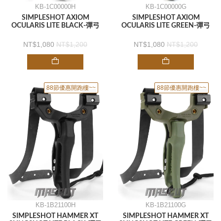
KB-1C00000H
KB-1C00000G
SIMPLESHOT AXIOM
SIMPLESHOT AXIOM
OCULARIS LITE BLACK-彈弓
OCULARIS LITE GREEN-彈弓
1,080
1,200
1,080
1,200
88節優惠開跑樓~~
88節優惠開跑樓~~
KB-1B21100H
KB-1B21100G
SIMPLESHOT HAMMER XT
SIMPLESHOT HAMMER XT