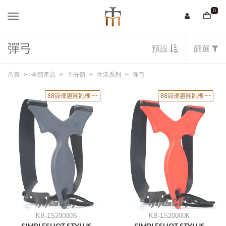
0
彈弓
預設
篩選
首頁
全部產品
主分類
生活系列
彈弓
88節優惠開跑樓~~
88節優惠開跑樓~~
KB-1S20000S
KB-1S20000K