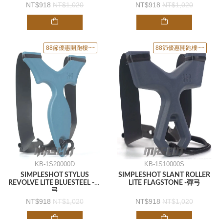
918
1,020
918
1,020
88節優惠開跑樓~~
88節優惠開跑樓~~
KB-1S20000D
KB-1S10000S
SIMPLESHOT STYLUS
SIMPLESHOT SLANT ROLLER
REVOLVE LITE BLUESTEEL -彈
LITE FLAGSTONE -彈弓
弓
918
1,020
918
1,020