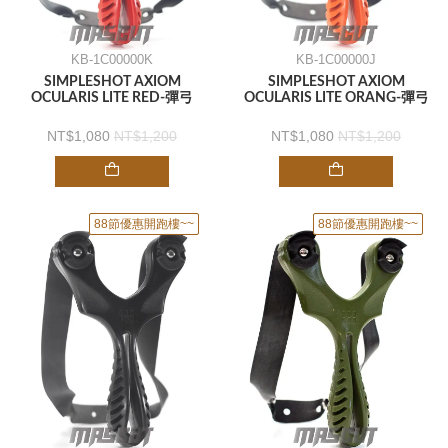
KB-1C00000K
KB-1C00000J
SIMPLESHOT AXIOM
SIMPLESHOT AXIOM
OCULARIS LITE RED-彈弓
OCULARIS LITE ORANG-彈弓
1,080
1,200
1,080
1,200
88節優惠開跑樓~~
88節優惠開跑樓~~