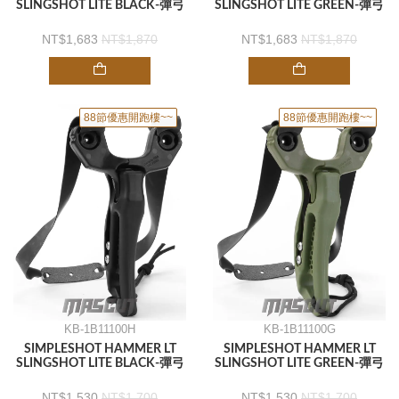
SLINGSHOT LITE BLACK-彈弓
SLINGSHOT LITE GREEN-彈弓
1,683
1,870
1,683
1,870
88節優惠開跑樓~~
88節優惠開跑樓~~
KB-1B11100H
KB-1B11100G
SIMPLESHOT HAMMER LT
SIMPLESHOT HAMMER LT
SLINGSHOT LITE BLACK-彈弓
SLINGSHOT LITE GREEN-彈弓
1,530
1,700
1,530
1,700