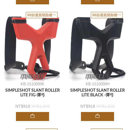
88節優惠開跑樓~~
88節優惠開跑樓~~
KB-1S10000K
KB-1S10000H
SIMPLESHOT SLANT ROLLER
SIMPLESHOT SLANT ROLLER
LITE FIG-彈弓
LITE BLACK -彈弓
918
1,020
918
1,020