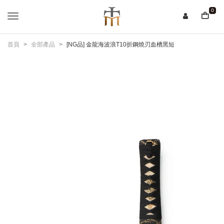
0
首頁
全部產品
[NG品] 金龍海波浪T10折鋼燒刃血槽黑短