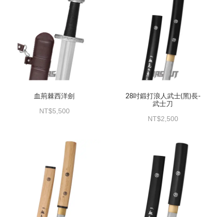
血荊棘西洋劍
28吋鍛打浪人武士(黑)長-
武士刀
5,500
2,500