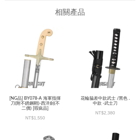
相關產品
[NG品] BY078-A 海軍指揮
花輪脇差中款武士 /黑色 .
刀(附不銹鋼鞘)-西洋劍(不
中款 -武士刀
二價) [瑕疵品]
2,380
1,550