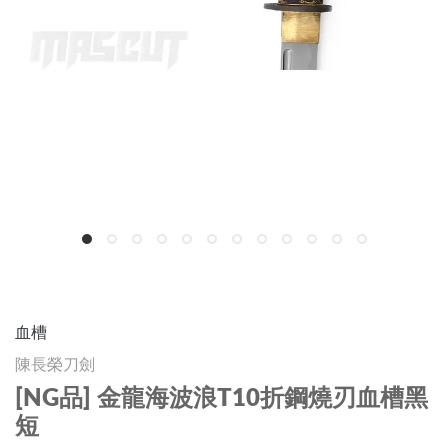
血槽
陳長榮刀劍
[NG品] 金龍海波浪T10折鋼燒刃血槽黑
短