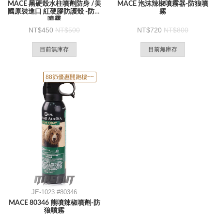
MACE 黑硬殼水柱噴劑防身 /美
MACE 泡沫辣椒噴霧器-防狼噴
國原裝進口 紅硬膠防護殼 -防狼
霧
噴霧
450
500
720
800
目前無庫存
目前無庫存
88節優惠開跑樓~~
JE-1023 #80346
MACE 80346 熊噴辣椒噴劑-防
狼噴霧