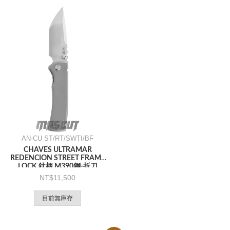
AN-CU ST/RT/SWTI/BF
CHAVES ULTRAMAR
REDENCION STREET FRAME
LOCK 鈦柄 M390鋼-折刀
11,500
目前無庫存