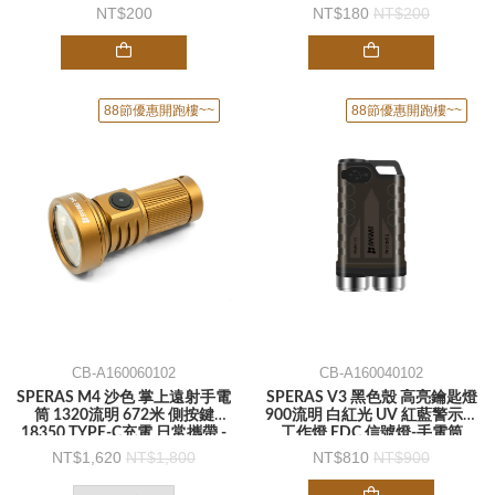
200
180
200
88節優惠開跑樓~~
88節優惠開跑樓~~
CB-A160060102
CB-A160040102
SPERAS M4 沙色 掌上遠射手電
SPERAS V3 黑色殼 高亮鑰匙燈
筒 1320流明 672米 側按鍵
900流明 白紅光 UV 紅藍警示燈
18350 TYPE-C充電 日常攜帶 -
工作燈 EDC 信號燈-手電筒
手電筒
1,620
1,800
810
900