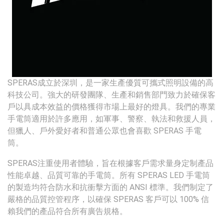
SPERAS成立於深圳，是一家生產優質可攜式照明設備的高
科技公司。強大的研發團隊、生產和銷售部門致力於確保客
戶以具成本效益的價格獲得市場上最好的燈具。我們的專業
手電筒適用於許多應用，如軍事、警察、執法和救援人員，
但獵人、戶外愛好者和普通公眾也會喜歡 SPERAS 手電
筒。
SPERAS注重使用者體驗，旨在根據客戶需求量身定制產品
性能卓越、品質可靠的手電筒。所有 SPERAS LED 手電筒
的製造均符合防水和抗衝擊方面的 ANSI 標準。我們制定了
嚴格的品質控管程序，以確保 SPERAS 客戶可以 100% 信
賴我們的產品符合所有廣告規格。