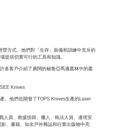
探險行業的經營方式。他們對「生存」裝備和訓練中充斥的
消費者市場提供切實可行的工具和知識。
簽訂了合同，向許多客戶介紹了廣闊的秘魯亞馬遜叢林中的叢
Knives
）生產。他們也開發了TOPS Knives生產的Laser
戶群涵蓋特種作戰人員、救援技師、獵人、執法人員、邊境安
電影、書籍、知名戶外雜誌和行業出版物中亮