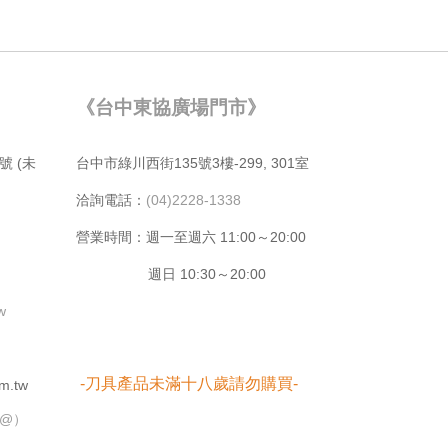
《台中東協廣場門市》
號 (未
台中市綠川⻄街135號3樓-299, 301室
洽詢電話：
(04)2228-1338
營業時間：週⼀⾄週六 11:00～20:00
週日 10:30～20:00
tw
-刀具產品未滿十八歲請勿購買-
m.tw
➕@）