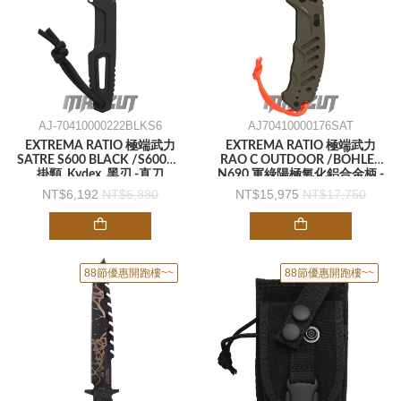
AJ-70410000222BLKS6
AJ70410000176SAT
EXTREMA RATIO 極端武力
EXTREMA RATIO 極端武力
SATRE S600 BLACK /S600鋼 .
RAO C OUTDOOR /BÖHLER
掛頸 .Kydex .黑刃 -直刀
N690 軍綠陽極氧化鋁合金柄 -
折刀
6,192
6,880
15,975
17,750
88節優惠開跑樓~~
88節優惠開跑樓~~