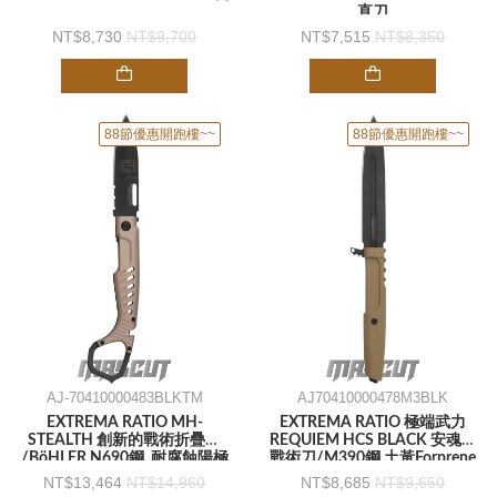
直刀
8,730
9,700
7,515
8,350
88節優惠開跑樓~~
88節優惠開跑樓~~
AJ-70410000483BLKTM
AJ70410000478M3BLK
EXTREMA RATIO MH-
EXTREMA RATIO 極端武力
STEALTH 創新的戰術折疊刀
REQUIEM HCS BLACK 安魂曲
/BöHLER N690鋼 .耐腐蝕陽極
戰術刀/M390鋼 土黃Forprene
氧化鋁手柄 -折刀
柄 -直刀
13,464
14,960
8,685
9,650