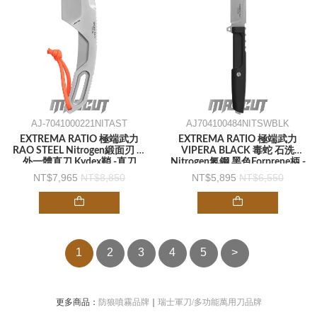
AJ-7041000221NITAST
AJ704100484NITSWBLK
EXTREMA RATIO 極端武力
EXTREMA RATIO 極端武力
RAO STEEL Nitrogen緞面刃 戶
VIPERA BLACK 毒蛇 石洗
外一體直刀 Kydex鞘 -直刀
Nitrogen氮鋼 黑色Forprene柄 -
直刀
7,965
8,850
5,895
6,550
1
2
3
4
5
>
更多商品：
防狼噴霧品牌
｜
瑞士軍刀/多功能萬用刀品牌