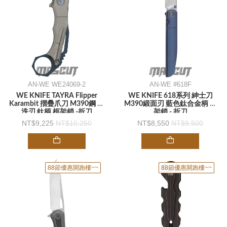
AN-WE WE24069-2
AN-WE #618F
WE KNIFE TAYRA Flipper
WE KNIFE 618系列 紳士刀
Karambit 摺疊爪刀 M390鋼 石
M390緞面刃 藍色鈦合金柄 框
洗刃 鈦柄 框架鎖 -折刀
架鎖 - 折刀
9,225
10,250
8,550
9,500
88節優惠開跑樓~~
88節優惠開跑樓~~