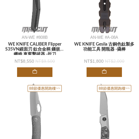
AN-WE #808B
AN-WE #A-08A
WE KNIFE CALIBER Flipper
WE KNIFE Gesila 古銅色鈦製多
S35VN緞面刃 鈦合金柄 鑲嵌碳
功能工具 開瓶器 -撬棒
纖維 車窗擊破器 -折刀
8,550
9,500
1,800
2,000
88節優惠開跑樓~~
88節優惠開跑樓~~