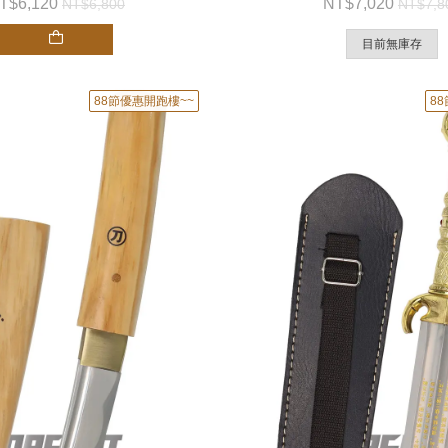
6,120
7,020
6,800
7,8
目前無庫存
88節優惠開跑樓~~
8