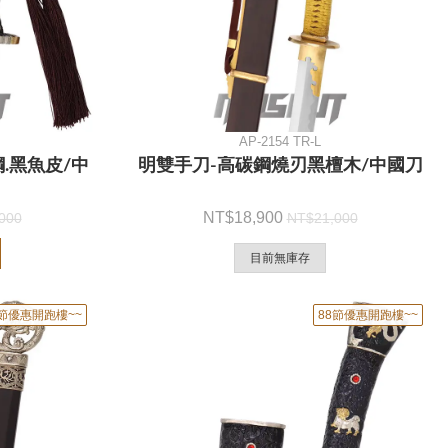
AP-2154 TR-L
.黑魚皮/中
明雙手刀-高碳鋼燒刃黑檀木/中國刀
18,900
000
21,000
目前無庫存
8節優惠開跑樓~~
88節優惠開跑樓~~