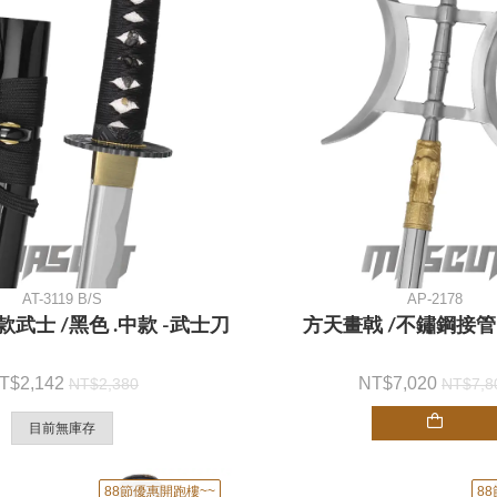
AT-3119 B/S
AP-2178
武士 /黑色 .中款 -武士刀
方天畫戟 /不鏽鋼接管
2,142
7,020
2,380
7,8
目前無庫存
88節優惠開跑樓~~
8