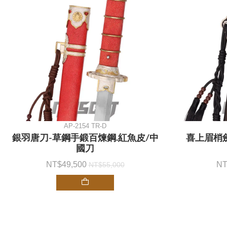
AP-2154 TR-D
銀羽唐刀-草鋼手鍛百煉鋼.紅魚皮/中
喜上眉梢劍
國刀
49,500
55,000