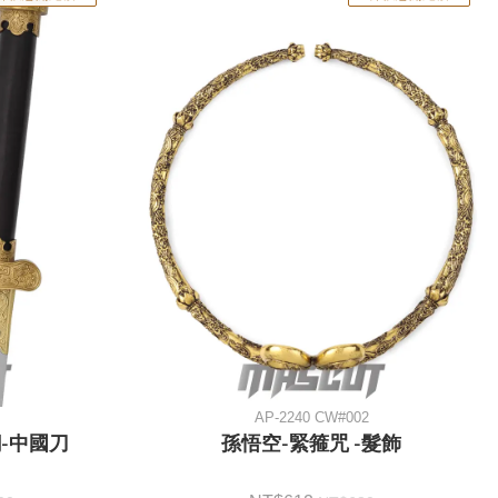
AP-2240 CW#002
-中國刀
孫悟空-緊箍咒 -髮飾