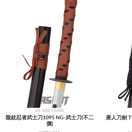
AS-3153 T-01NG
龍紋忍者武士刀1095 NG-武士刀(不二
唐人刀劍 T
價)