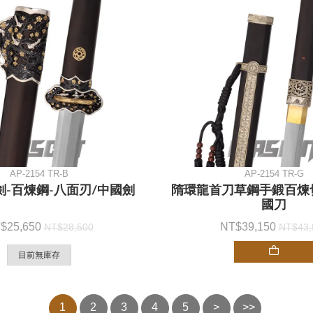
AP-2154 TR-B
AP-2154 TR-G
-百煉鋼-八面刃/中國劍
隋環龍首刀草鋼手鍛百煉
國刀
25,650
39,150
28,500
43,
目前無庫存
1
2
3
4
5
>
>>