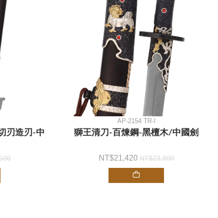
AP-2154 TR-I
切刃造刃-中
獅王清刀-百煉鋼-黑檀木/中國劍
21,420
500
23,800