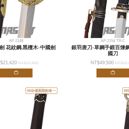
AP-2148
AP-2154 TR-C
劍 花紋鋼.黑檀木-中國劍
銀羽唐刀-草鋼手鍛百煉鋼
國刀
21,420
49,500
23,800
55,
88節優惠開跑樓~~
8