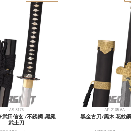
AS-3176
AP-2105-6A
F武田信玄 /不銹鋼 .黑繩 -
黑金古刀/黑木.花紋鋼
武士刀