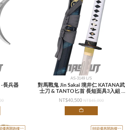
AS-3149 L/S
 -長兵器
對馬戰鬼 Jin Sakai 境井仁 KATANA武
士刀 & TANTO匕首 長短面具3入組 -
動漫刀
40,500
00
45,000
8節優惠開跑樓~~
88節優惠開跑樓~~