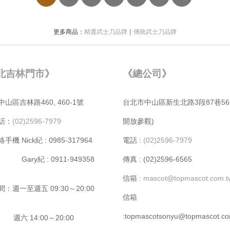
更多商品：
精選武士刀品牌
｜
傳統武士刀品牌
北吉林門市》
《總公司》
⼭區吉林路460, 460-1號
台北市中⼭區新⽣北路3段87巷56
話：
(02)2596-7979
開放參觀)
機 Nick紀 : 0985-317964
電話 :
(02)2596-7979
y紀 : 0911-949358
傳真 : (02)2596-6565
信箱 :
mascot@topmascot.com.
：週⼀⾄週五 09:30～20:00
信箱
:topmascotsonyu@topmascot.co
14:00～20:00