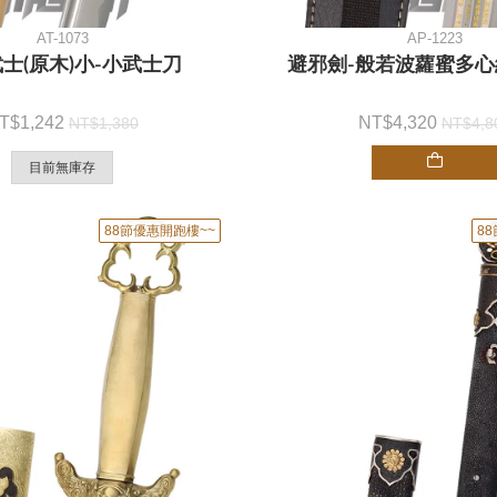
AT-1073
AP-1223
士(原木)小-小武士刀
避邪劍-般若波蘿蜜多心
1,242
4,320
1,380
4,8
目前無庫存
88節優惠開跑樓~~
8