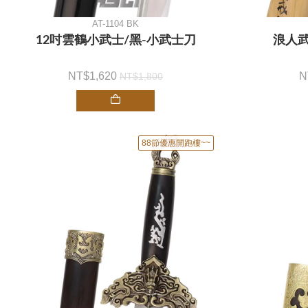
AT-1104 BK
12吋雲鶴小武士/黑-小武士刀
浪人武
1,620
1,800
88節優惠開跑樓~~