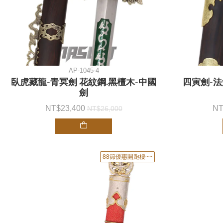
AP-1045-4
臥虎藏龍-青冥劍 花紋鋼.黑檀木-中國
四寅劍-法
劍
23,400
26,000
88節優惠開跑樓~~