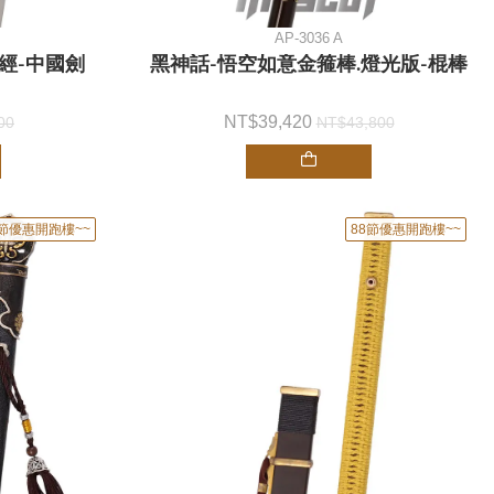
AP-3036 A
經-中國劍
黑神話-悟空如意金箍棒.燈光版-棍棒
39,420
00
43,800
8節優惠開跑樓~~
88節優惠開跑樓~~