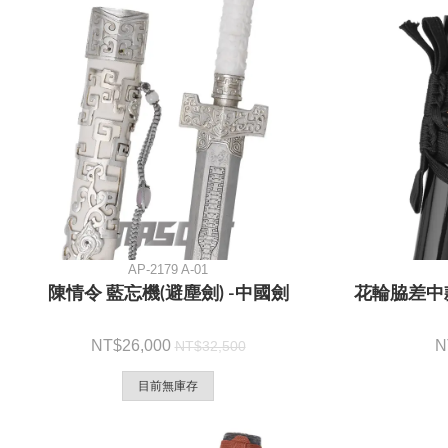
AP-2179 A-01
陳情令 藍忘機(避塵劍) -中國劍
花輪脇差中款
26,000
32,500
目前無庫存