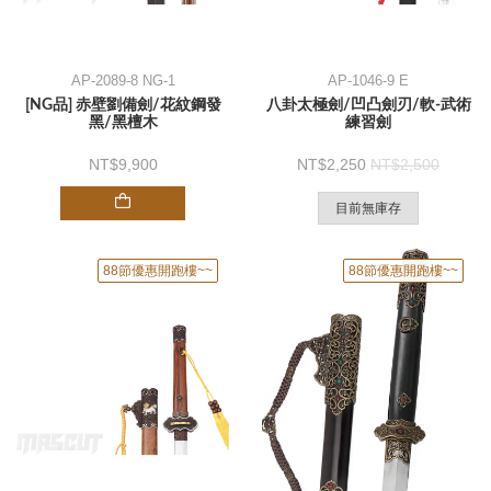
AP-2089-8 NG-1
AP-1046-9 E
[NG品] 赤壁劉備劍/花紋鋼發
八卦太極劍/凹凸劍刃/軟-武術
黑/黑檀木
練習劍
9,900
2,250
2,500
目前無庫存
88節優惠開跑樓~~
88節優惠開跑樓~~