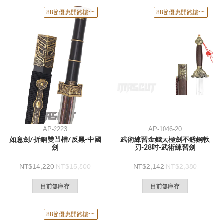
88節優惠開跑樓~~
88節優惠開跑樓~~
AP-2223
AP-1046-20
如意劍/折鋼雙凹槽/反黑-中國
武術練習金錢太極劍不銹鋼軟
劍
刃-28吋-武術練習劍
14,220
15,800
2,142
2,380
目前無庫存
目前無庫存
88節優惠開跑樓~~