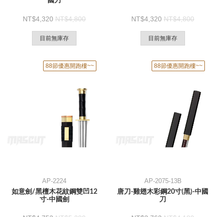
國刀
4,320
4,800
4,320
4,800
目前無庫存
目前無庫存
88節優惠開跑樓~~
88節優惠開跑樓~~
AP-2224
AP-2075-13B
如意劍/黑檀木花紋鋼雙凹12
唐刀-雞翅木彩鋼20寸(黑)-中國
寸-中國劍
刀