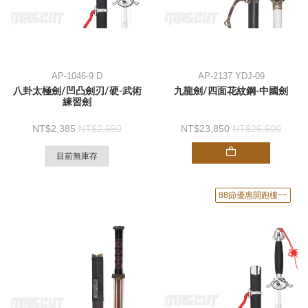
AP-1046-9 D
AP-2137 YDJ-09
八卦太極劍/凹凸劍刃/硬-武術
九龍劍/四面花紋鋼-中國劍
練習劍
2,385
2,650
23,850
26,500
目前無庫存
88節優惠開跑樓~~