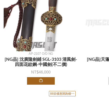
AP-2107 O/D NG
[NG品] 沈廣隆劍鋪 SGL-3103 清風劍-
[NG品]天
四面花紋鋼-中國劍(不二價)
46,000
88節優惠開跑樓~~