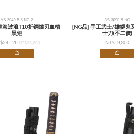
AS-3049 B-3 NG-2
AS-3090 B NG
金龍海波浪T10折鋼燒刃血槽
[NG品] 手工武士/雄獅鬼叉
黑短
士刀(不二價)
24,120
19,800
26,800