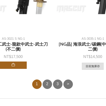
AS-3021 S NG-1
AS-3035-1 NG-1
手工武士-龍款中武士-武士刀
[NG品] 海浪武士/碳鋼(中
(不二價)
二價)
17,500
14,500
目前無庫存
1
2
3
>