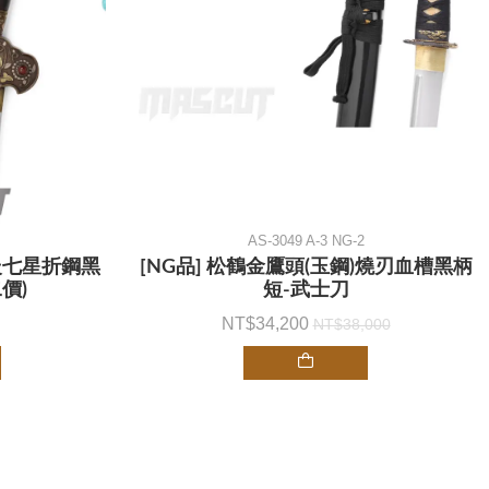
AS-3049 A-3 NG-2
崁七星折鋼黑
[NG品] 松鶴金鷹頭(玉鋼)燒刃血槽黑柄
價)
短-武士刀
34,200
38,000