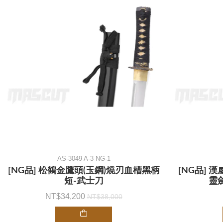
AS-3049 A-3 NG-1
[NG品] 松鶴金鷹頭(玉鋼)燒刃血槽黑柄
[NG品] 漢
短-武士刀
靈劍
34,200
38,000