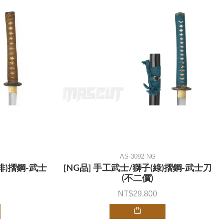
AS-3092 NG
啡)摺鋼-武士
[NG品] 手工武士/獅子(綠)摺鋼-武士刀
(不二價)
29,800