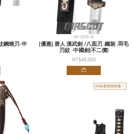
AP-2079-16
花紋鋼燒刃-中
[優惠] 唐人 漢武劍 /八面刃 .鐵裝 .羽毛
刃紋 -中國劍(不二價)
48,000
88節優惠開跑樓~~