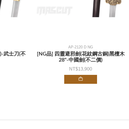
AP-2120 D NG
)-武士刀(不
[NG品] 四靈避邪劍(花紋鋼古銅)黑檀木
28"-中國劍(不二價)
13,900