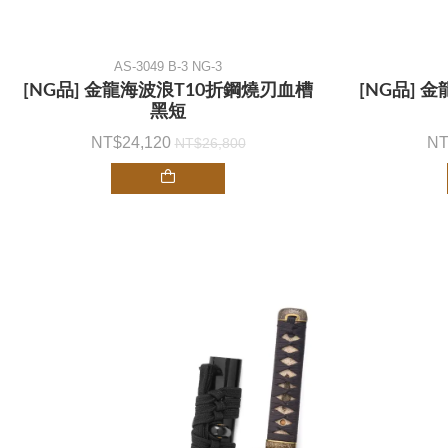
AS-3049 B-3 NG-3
[NG品] 金龍海波浪T10折鋼燒刃血槽
[NG品] 
黑短
24,120
26,800