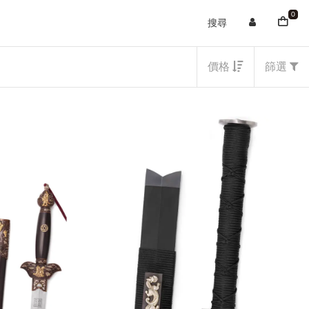
0
搜尋
價格
篩選