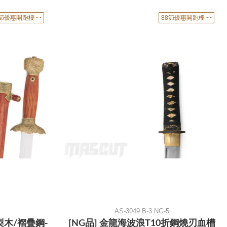
8節優惠開跑樓~~
88節優惠開跑樓~~
AS-3049 B-3 NG-5
梨木/褶疊鋼-
[NG品] 金龍海波浪T10折鋼燒刃血槽