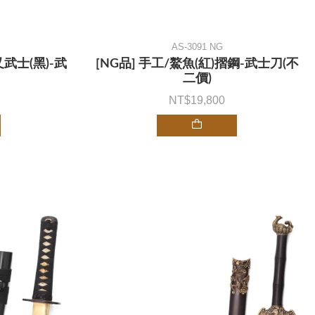
AS-3091 NG
武士(黑)-武
[NG品] 手工/鰲魚(紅)摺鋼-武士刀(不
二價)
19,800