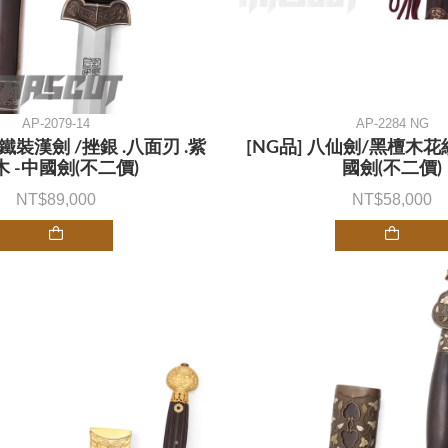
AP-2079-14
AP-2284 NG
 鐵裝漢劍 /挫銀 .八面刃 .紫
[NG品] 八仙劍/黑檀木
木 -中國劍(不二價)
國劍(不二價)
89,000
58,000