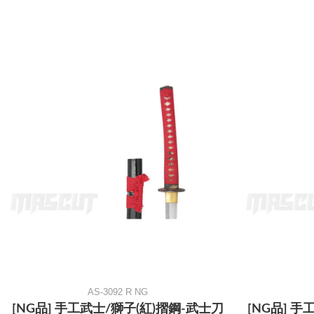
AS-3092 R NG
[NG品] 手工武士/獅子(紅)摺鋼-武士刀
[NG品] 