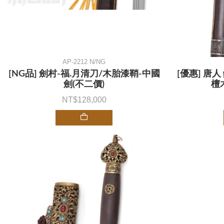
AP-2212 N/NG
[NG品] 劍村-福.月清刀/木胎漆鞘-中國
[優惠] 唐人
劍(不二價)
檀
128,000