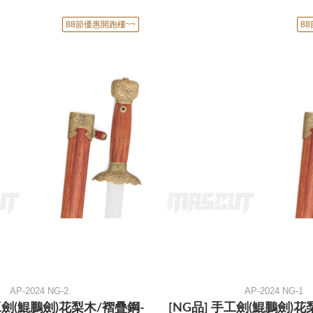
88節優惠開跑樓~~
8
AP-2024 NG-2
AP-2024 NG-1
手工劍(鯤鵬劍)花梨木/褶疊鋼-
[NG品] 手工劍(鯤鵬劍)花