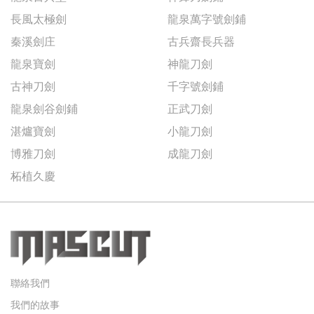
長風太極劍
龍泉萬字號劍鋪
秦溪劍庄
古兵齋長兵器
龍泉寶劍
神龍刀劍
古神刀劍
千字號劍鋪
龍泉劍谷劍鋪
正武刀劍
湛爐寶劍
小龍刀劍
博雅刀劍
成龍刀劍
柘植久慶
聯絡我們
我們的故事