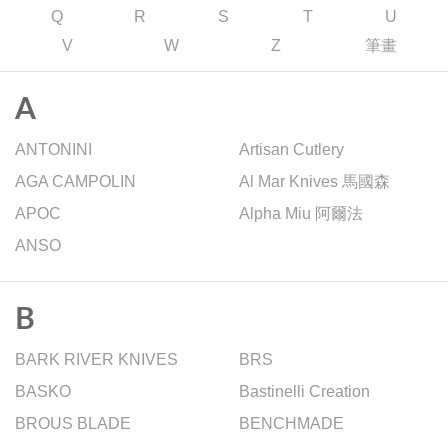
Q
R
S
T
U
V
W
Z
筆畫
A
ANTONINI
Artisan Cutlery
AGA CAMPOLIN
Al Mar Knives 馬國森
APOC
Alpha Miu 阿爾法
ANSO
B
BARK RIVER KNIVES
BRS
BASKO
Bastinelli Creation
BROUS BLADE
BENCHMADE