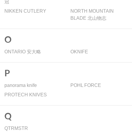
冠
NIKKEN CUTLERY
NORTH MOUNTAIN
BLADE 北山物志
O
ONTARIO 安大略
OKNIFE
P
panorama knife
POHL FORCE
PROTECH KNIVES
Q
QTRMSTR