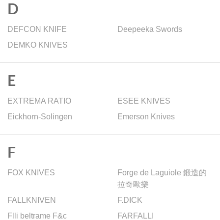
D
DEFCON KNIFE
Deepeeka Swords
DEMKO KNIVES
E
EXTREMA RATIO
ESEE KNIVES
Eickhorn-Solingen
Emerson Knives
F
FOX KNIVES
Forge de Laguiole 鍛造的
拉奇歐樂
FALLKNIVEN
F.DICK
Flli beltrame F&c
FARFALLI