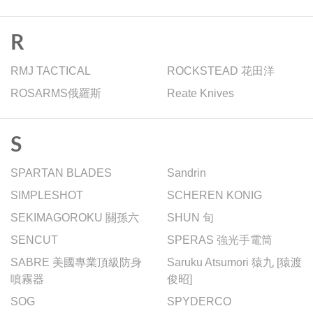
R
RMJ TACTICAL
ROCKSTEAD 花田洋
ROSARMS俄羅斯
Reate Knives
S
SPARTAN BLADES
Sandrin
SIMPLESHOT
SCHEREN KONIG
SEKIMAGOROKU 關孫六
SHUN 旬
SENCUT
SPERAS 強光手電筒
SABRE 美國專業頂級防身
Saruku Atsumori 猿九 [猿渡
噴霧器
俊昭]
SOG
SPYDERCO