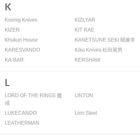
K
Koenig Knives
KIZLYAR
KIZER
KIT RAE
Khukuri House
KANETSUNE SEKI 關兼常
KARESVANDO
Kiku Knives 松田菊男
KA-BAR
KERSHAW
L
LORD OF THE RINGS 魔
LINTON
戒
LUKECANDO
Lion Steel
LEATHERMAN