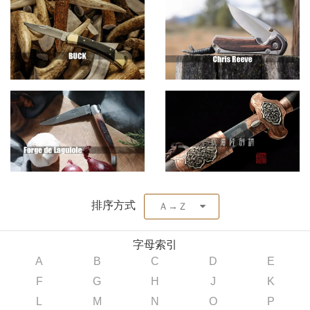
排序方式
Ａ→Ｚ
字母索引
A
B
C
D
E
F
G
H
J
K
L
M
N
O
P