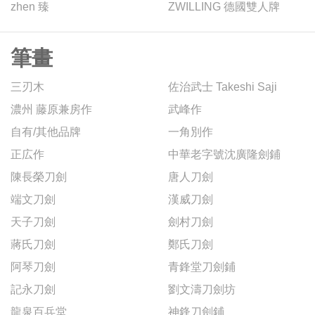
zhen 臻
ZWILLING 德國雙人牌
筆畫
三刃木
佐治武士 Takeshi Saji
濃州 藤原兼房作
武峰作
自有/其他品牌
一角別作
正広作
中華老字號沈廣隆劍鋪
陳長榮刀劍
唐人刀劍
端文刀劍
漢威刀劍
天子刀劍
劍村刀劍
蔣氏刀劍
鄭氏刀劍
阿琴刀劍
青鋒堂刀劍鋪
記永刀劍
劉文濤刀劍坊
龍泉百兵堂
神鋒刀劍鋪