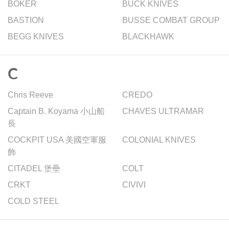
BOKER
BUCK KNIVES
BASTION
BUSSE COMBAT GROUP
BEGG KNIVES
BLACKHAWK
C
Chris Reeve
CREDO
Captain B. Koyama 小山船
CHAVES ULTRAMAR
長
COCKPIT USA 美國空軍服
COLONIAL KNIVES
飾
CITADEL 堡壘
COLT
CRKT
CIVIVI
COLD STEEL