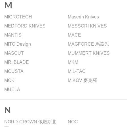
M
MICROTECH
Maserin Knives
MEDFORD KNIVES
MESSORI KNIVES
MANTIS
MACE
MITO Design
MAGFORCE 馬蓋先
MASCUT
MUMMERT KNIVES
MR. BLADE
MKM
MCUSTA
MIL-TAC
MOKI
MIKOV 麥克羅
MUELA
N
NORD-CROWN 俄羅斯北
NOC